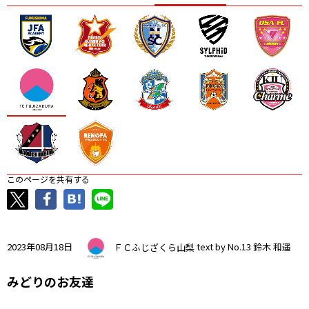
ニッパツ
名古屋
静岡
愛媛Ｌ
このページを共有する
2023年08月18日
ＦＣふじざくら山梨
text by No.13 鈴木 和遥
みどりのお友達