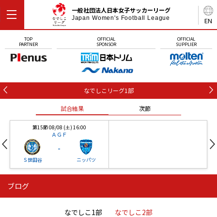
一般社団法人日本女子サッカーリーグ
Japan Women's Football League
EN
TOP
OFFICIAL
OFFICIAL
PARTNER
SPONSOR
SUPPLIER
なでしこリーグ1部
試合結果
次節
第15節 08/08 (土) 16:00
ＡＧＦ
-
Ｓ世田谷
ニッパツ
ブログ
第16節 09/05 (土) 15:00
第16節 09/05 (土) 15:00
試合結果
次節
ニッパツ
石人の星
-
-
なでしこ1部
なでしこ2部