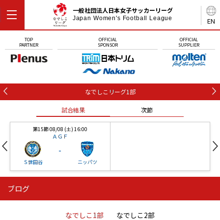
一般社団法人日本女子サッカーリーグ
Japan Women's Football League
EN
TOP
OFFICIAL
OFFICIAL
PARTNER
SPONSOR
SUPPLIER
なでしこリーグ1部
試合結果
次節
第15節 08/08 (土) 16:00
ＡＧＦ
-
Ｓ世田谷
ニッパツ
ブログ
第16節 09/05 (土) 15:00
第16節 09/05 (土) 15:00
試合結果
次節
ニッパツ
石人の星
-
-
なでしこ1部
なでしこ2部