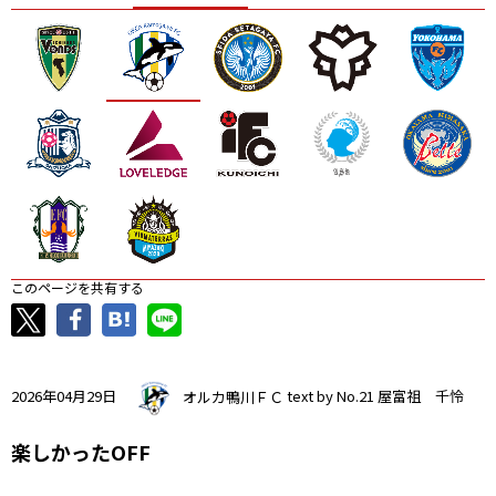
ニッパツ
名古屋
静岡
愛媛Ｌ
このページを共有する
2026年04月29日
オルカ鴨川ＦＣ
text by No.21 屋富祖 千怜
楽しかったOFF