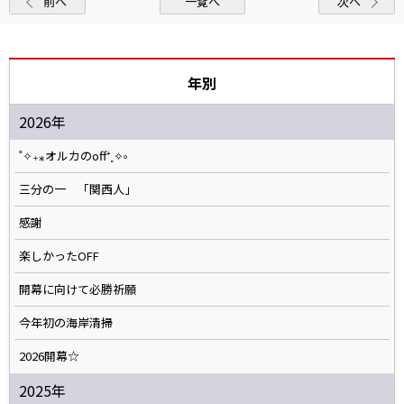
前へ
一覧へ
次へ
年別
2026年
˚✧₊⁎オルカのoff⁺˳✧༚
三分の一 「関西人」
感謝
楽しかったOFF
開幕に向けて必勝祈願
今年初の海岸清掃
2026開幕☆
2025年