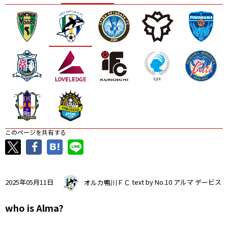
ニッパツ
名古屋
静岡
愛媛Ｌ
このページを共有する
2025年05月11日
オルカ鴨川ＦＣ
text by No.10 アルマ デービス
who is Alma?