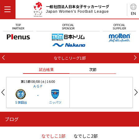
一般社団法人日本女子サッカーリーグ
Japan Women's Football League
EN
TOP
OFFICIAL
OFFICIAL
PARTNER
SPONSOR
SUPPLIER
なでしこリーグ1部
試合結果
次節
第15節 08/08 (土) 16:00
ＡＧＦ
-
Ｓ世田谷
ニッパツ
ブログ
第16節 09/05 (土) 15:00
第16節 09/05 (土) 15:00
試合結果
次節
ニッパツ
石人の星
-
-
なでしこ1部
なでしこ2部