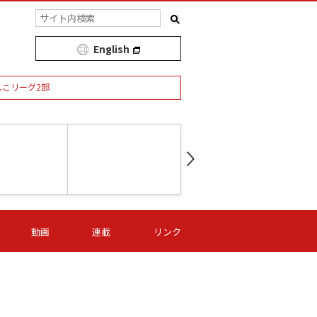
English
しこリーグ2部
第16節 09/05 (土) 15:00
第
ニッパツ
-
ニッパツ
名古屋
/06 (日) 15:00
第16節 09/06 (日) 15:00
第16節 09/05 (土) 15:00
第
動画
連載
リンク
オリプリ
津山
ニッパツ
-
-
-
Ｓ日体大
湯郷ベル
オルカ
ニッパツ
名古屋