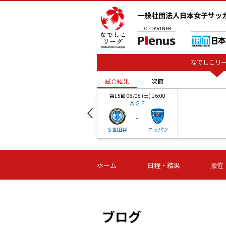
一般社団法人日本女子サッ
TOP
PARTNER
なでしこリー
試合結果
次節
00
第15節 08/08 (土) 16:00
ＡＧＦ
-
ベル
Ｓ世田谷
ニッパツ
試合結果
次節
00
第16節 09/06 (日) 15:00
第16節 09/05 (土) 15:00
第16節 09/05 (
ホーム
日程・結果
順位
津山
ニッパツ
石人の
-
-
-
体大
湯郷ベル
オルカ
ニッパツ
名古屋
静岡
ブログ