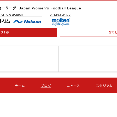
カーリーグ
Japan Women's Football League
OFFICIAL
SPONSOR
OFFICIAL
SUPPLIER
グ1部
なで
土) 15:00
第16節 09/05 (土) 16:00
第16節 09/05 (土) 17:00
第16節 09
チーム
ブログ
ニュース
スタジアム
星
ＡＧＦ
いちご
-
-
愛媛Ｌ
Ｓ世田谷
伊賀ＦＣ
ヴィアマ
Ａハリマ
Ｖ市原Ｌ