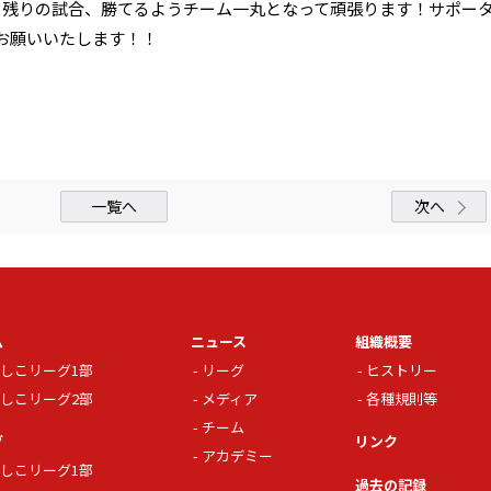
。残りの試合、勝てるようチーム一丸となって頑張ります！サポー
お願いいたします！！
一覧へ
次へ
ム
ニュース
組織概要
しこリーグ1部
リーグ
ヒストリー
しこリーグ2部
メディア
各種規則等
チーム
グ
リンク
アカデミー
しこリーグ1部
過去の記録