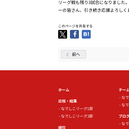
リーグ戦も残り3試合になりました
ーの皆さん、引き続き応援よろしく
このページを共有する
前へ
ホーム
チー
なで
日程・結果
なで
なでしこリーグ1部
なでしこリーグ2部
ブロ
なで
順位