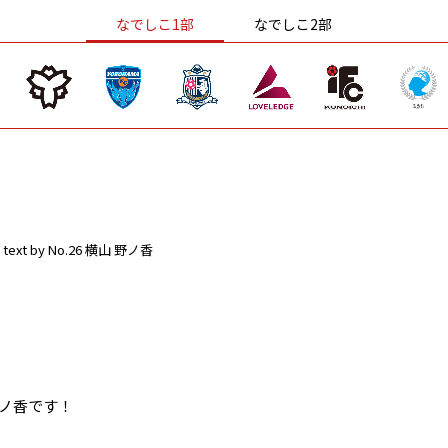
なでしこ1部
なでしこ2部
text by No.26 横山 野ノ香
野ノ香です！