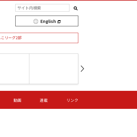
English
しこリーグ2部
第16節 09/05 (土) 15:00
第
ニッパツ
-
ニッパツ
名古屋
/06 (日) 15:00
第16節 09/06 (日) 15:00
第16節 09/05 (土) 15:00
第
動画
連載
リンク
オリプリ
津山
ニッパツ
-
-
-
Ｓ日体大
湯郷ベル
オルカ
ニッパツ
名古屋