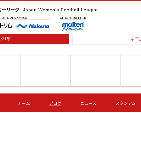
カーリーグ
Japan Women's Football League
OFFICIAL
SPONSOR
OFFICIAL
SUPPLIER
グ1部
なで
土) 15:00
第16節 09/05 (土) 16:00
第16節 09/05 (土) 17:00
第16節 09
チーム
ブログ
ニュース
スタジアム
星
ＡＧＦ
いちご
-
-
愛媛Ｌ
Ｓ世田谷
伊賀ＦＣ
ヴィアマ
Ａハリマ
Ｖ市原Ｌ