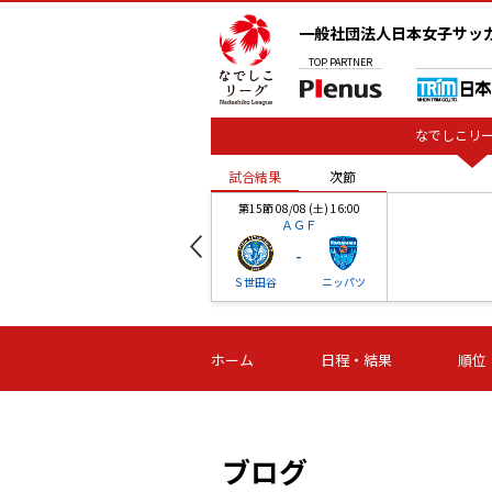
一般社団法人日本女子サッ
TOP
PARTNER
なでしこリー
試合結果
次節
00
第15節 08/08 (土) 16:00
ＡＧＦ
-
ベル
Ｓ世田谷
ニッパツ
試合結果
次節
00
第16節 09/06 (日) 15:00
第16節 09/05 (土) 15:00
第16節 09/05 (
ホーム
日程・結果
順位
津山
ニッパツ
石人の
-
-
-
体大
湯郷ベル
オルカ
ニッパツ
名古屋
静岡
ブログ