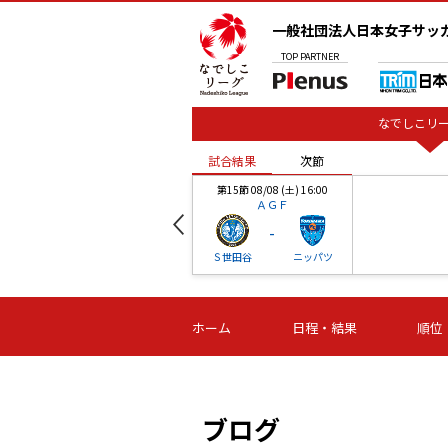
一般社団法人日本女子サッ
TOP
PARTNER
なでしこリー
試合結果
次節
00
第15節 08/08 (土) 16:00
ＡＧＦ
-
ベル
Ｓ世田谷
ニッパツ
試合結果
次節
00
第16節 09/06 (日) 15:00
第16節 09/05 (土) 15:00
第16節 09/05 (
ホーム
日程・結果
順位
津山
ニッパツ
石人の
-
-
-
体大
湯郷ベル
オルカ
ニッパツ
名古屋
静岡
ブログ