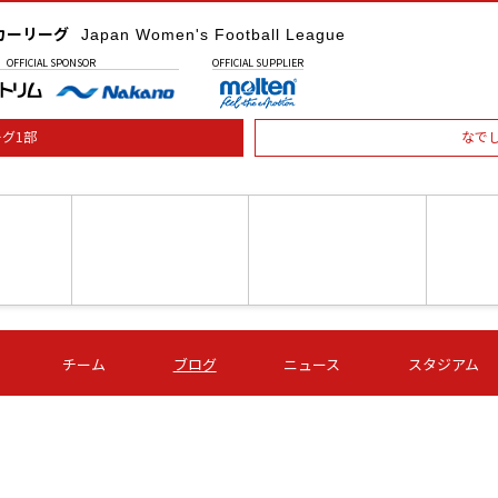
カーリーグ
Japan Women's Football League
OFFICIAL
SPONSOR
OFFICIAL
SUPPLIER
グ1部
なで
土) 15:00
第16節 09/05 (土) 16:00
第16節 09/05 (土) 17:00
第16節 09
チーム
ブログ
ニュース
スタジアム
星
ＡＧＦ
いちご
-
-
愛媛Ｌ
Ｓ世田谷
伊賀ＦＣ
ヴィアマ
Ａハリマ
Ｖ市原Ｌ