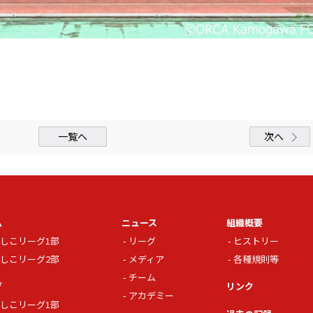
一覧へ
次へ
ム
ニュース
組織概要
しこリーグ1部
リーグ
ヒストリー
しこリーグ2部
メディア
各種規則等
チーム
グ
リンク
アカデミー
しこリーグ1部