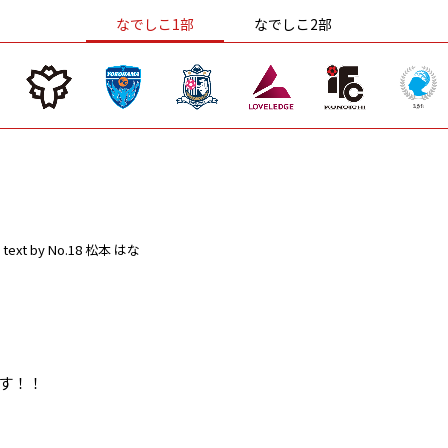
なでしこ1部
なでしこ2部
text by No.18 松本 はな
です！！