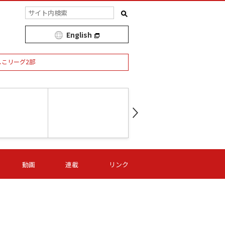
English
しこリーグ2部
第16節 09/05 (土) 15:00
第
ニッパツ
-
ニッパツ
名古屋
/06 (日) 15:00
第16節 09/06 (日) 15:00
第16節 09/05 (土) 15:00
第
動画
連載
リンク
オリプリ
津山
ニッパツ
-
-
-
Ｓ日体大
湯郷ベル
オルカ
ニッパツ
名古屋