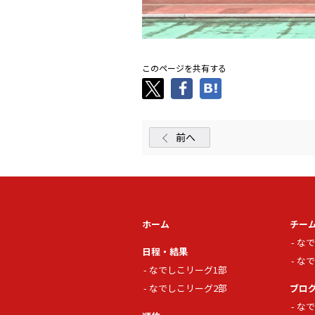
このページを共有する
前へ
ホーム
チー
なで
日程・結果
なで
なでしこリーグ1部
なでしこリーグ2部
ブロ
なで