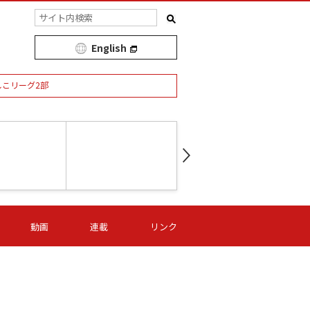
English
しこリーグ2部
第16節 09/05 (土) 15:00
第
ニッパツ
-
ニッパツ
名古屋
/06 (日) 15:00
第16節 09/06 (日) 15:00
第16節 09/05 (土) 15:00
第
動画
連載
リンク
オリプリ
津山
ニッパツ
-
-
-
Ｓ日体大
湯郷ベル
オルカ
ニッパツ
名古屋