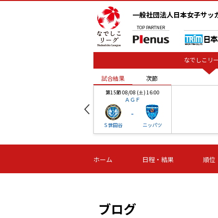
一般社団法人日本女子サッ
TOP
PARTNER
なでしこリー
試合結果
次節
00
第15節 08/08 (土) 16:00
ＡＧＦ
-
ベル
Ｓ世田谷
ニッパツ
試合結果
次節
00
第16節 09/06 (日) 15:00
第16節 09/05 (土) 15:00
第16節 09/05 (
ホーム
日程・結果
順位
津山
ニッパツ
石人の
-
-
-
体大
湯郷ベル
オルカ
ニッパツ
名古屋
静岡
ブログ