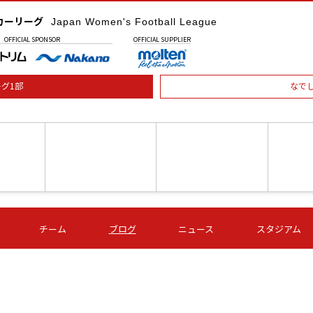
カーリーグ
Japan Women's Football League
OFFICIAL
SPONSOR
OFFICIAL
SUPPLIER
グ1部
なで
土) 15:00
第16節 09/05 (土) 16:00
第16節 09/05 (土) 17:00
第16節 09
チーム
ブログ
ニュース
スタジアム
星
ＡＧＦ
いちご
-
-
愛媛Ｌ
Ｓ世田谷
伊賀ＦＣ
ヴィアマ
Ａハリマ
Ｖ市原Ｌ