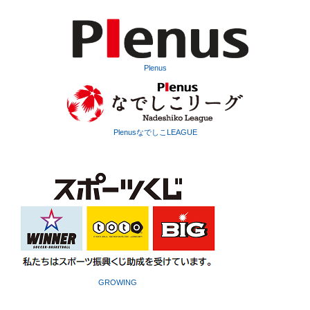
Plenus
PlenusなでしこLEAGUE
GROWING