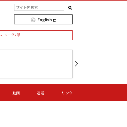
English
しこリーグ2部
第16節 09/05 (土) 15:00
第
ニッパツ
-
ニッパツ
名古屋
/06 (日) 15:00
第16節 09/06 (日) 15:00
第16節 09/05 (土) 15:00
第
動画
連載
リンク
オリプリ
津山
ニッパツ
-
-
-
Ｓ日体大
湯郷ベル
オルカ
ニッパツ
名古屋