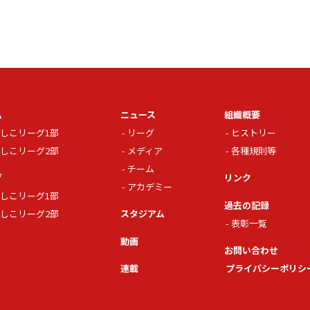
ム
ニュース
組織概要
しこリーグ1部
リーグ
ヒストリー
しこリーグ2部
メディア
各種規則等
チーム
グ
リンク
アカデミー
しこリーグ1部
過去の記録
しこリーグ2部
スタジアム
表彰一覧
動画
お問い合わせ
連載
プライバシーポリシ