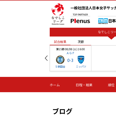
一般社団法人日本女子サッ
TOP
PARTNER
なでしこリー
試合結果
次節
00
第15節 08/08 (土) 16:00
ＡＧＦ
0
-
3
ベル
Ｓ世田谷
ニッパツ
試合結果
次節
00
第16節 09/06 (日) 15:00
第16節 09/05 (土) 15:00
第16節 09/05 (
ホーム
日程・結果
順位
津山
ニッパツ
石人の
-
-
-
体大
湯郷ベル
オルカ
ニッパツ
名古屋
静岡
ブログ