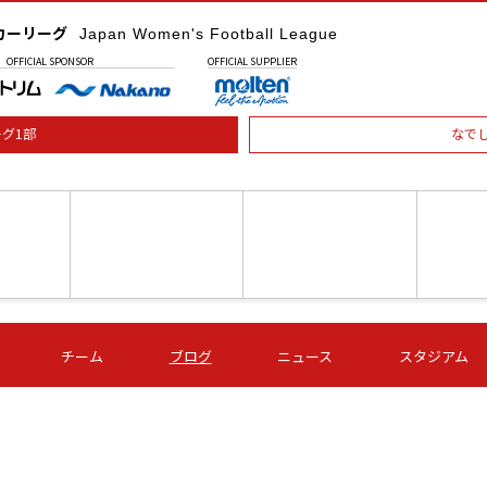
カーリーグ
Japan Women's Football League
OFFICIAL
SPONSOR
OFFICIAL
SUPPLIER
グ1部
なで
土) 15:00
第16節 09/05 (土) 16:00
第16節 09/05 (土) 17:00
第16節 09
チーム
ブログ
ニュース
スタジアム
星
ＡＧＦ
いちご
-
-
愛媛Ｌ
Ｓ世田谷
伊賀ＦＣ
ヴィアマ
Ａハリマ
Ｖ市原Ｌ