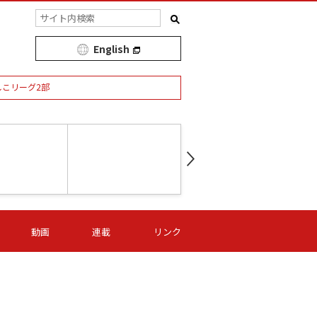
English
しこリーグ2部
第16節 09/05 (土) 15:00
第
ニッパツ
-
ニッパツ
名古屋
/06 (日) 15:00
第16節 09/06 (日) 15:00
第16節 09/05 (土) 15:00
第
動画
連載
リンク
オリプリ
津山
ニッパツ
-
-
-
Ｓ日体大
湯郷ベル
オルカ
ニッパツ
名古屋