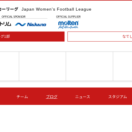
カーリーグ
Japan Women's Football League
OFFICIAL
SPONSOR
OFFICIAL
SUPPLIER
グ1部
なで
土) 15:00
第16節 09/05 (土) 16:00
第16節 09/05 (土) 17:00
第16節 09
チーム
ブログ
ニュース
スタジアム
星
ＡＧＦ
いちご
-
-
愛媛Ｌ
Ｓ世田谷
伊賀ＦＣ
ヴィアマ
Ａハリマ
Ｖ市原Ｌ