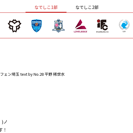
なでしこ1部
なでしこ2部
フェン埼玉
text by No.28 平野 稀世水
 )ノ
す！