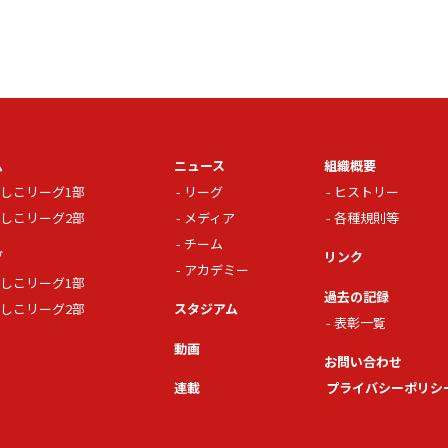
ム
ニュース
組織概要
しこリーグ1部
リーグ
ヒストリー
しこリーグ2部
メディア
各種規則等
チーム
グ
リンク
アカデミー
しこリーグ1部
過去の記録
しこリーグ2部
スタジアム
表彰一覧
動画
お問い合わせ
連載
プライバシーポリシ