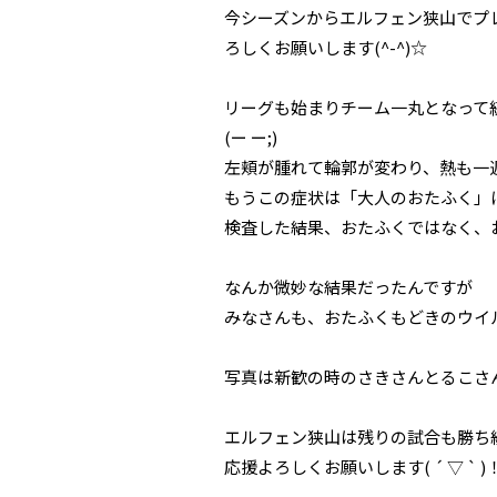
今シーズンからエルフェン狭山でプ
ろしくお願いします(^-^)☆
リーグも始まりチーム一丸となって
(ー ー;)
左頬が腫れて輪郭が変わり、熱も一
もうこの症状は「大人のおたふく」
検査した結果、おたふくではなく、お
なんか微妙な結果だったんですが
みなさんも、おたふくもどきのウイルス
写真は新歓の時のさきさんとるこさんです
エルフェン狭山は残りの試合も勝ち
応援よろしくお願いします( ´ ▽ ` )