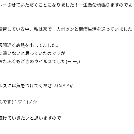
レーさせていただくことになりました！一生懸命頑張りますのでよ
練習している中、私は家で一人ポツンと闘病生活を送っていました
週間近く高熱を出してました。
に違いないと思っていたのですが
たふくもどきのウイルスでした(ー ー;)
には気をつけてくださいね(^-^)/
( ´ ▽ ` )ノ☆
続けていきたいと思いますので
！