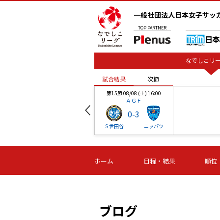
一般社団法人日本女子サッ
TOP
PARTNER
なでしこリー
試合結果
次節
00
第15節 08/08 (土) 16:00
ＡＧＦ
0
-
3
ベル
Ｓ世田谷
ニッパツ
試合結果
次節
00
第16節 09/06 (日) 15:00
第16節 09/05 (土) 15:00
第16節 09/05 (
ホーム
日程・結果
順位
津山
ニッパツ
石人の
-
-
-
体大
湯郷ベル
オルカ
ニッパツ
名古屋
静岡
ブログ