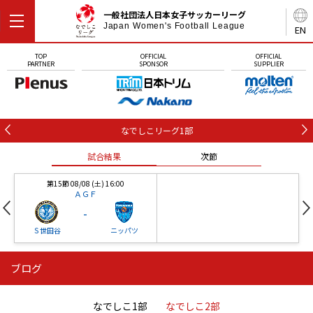
一般社団法人日本女子サッカーリーグ
Japan Women's Football League
EN
TOP
OFFICIAL
OFFICIAL
PARTNER
SPONSOR
SUPPLIER
なでしこリーグ1部
試合結果
次節
第15節 08/08 (土) 16:00
ＡＧＦ
-
Ｓ世田谷
ニッパツ
ブログ
第16節 09/05 (土) 15:00
第16節 09/05 (土) 15:00
試合結果
次節
ニッパツ
石人の星
-
-
なでしこ1部
なでしこ2部