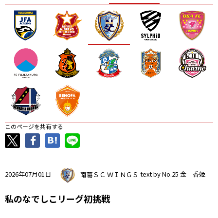
ニッパツ
名古屋
静岡
愛媛Ｌ
このページを共有する
2026年07月01日
南葛ＳＣ ＷＩＮＧＳ
text by No.25 金 香姫
私のなでしこリーグ初挑戦