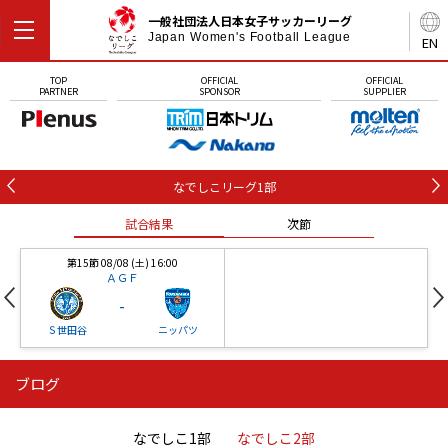
一般社団法人日本女子サッカーリーグ
Japan Women's Football League
EN
TOP
OFFICIAL
OFFICIAL
PARTNER
SPONSOR
SUPPLIER
なでしこリーグ1部
試合結果
次節
第15節 08/08 (土) 16:00
ＡＧＦ
-
Ｓ世田谷
ニッパツ
ブログ
第16節 09/05 (土) 15:00
第16節 09/05 (土) 15:00
試合結果
次節
ニッパツ
石人の星
-
-
なでしこ1部
なでしこ2部