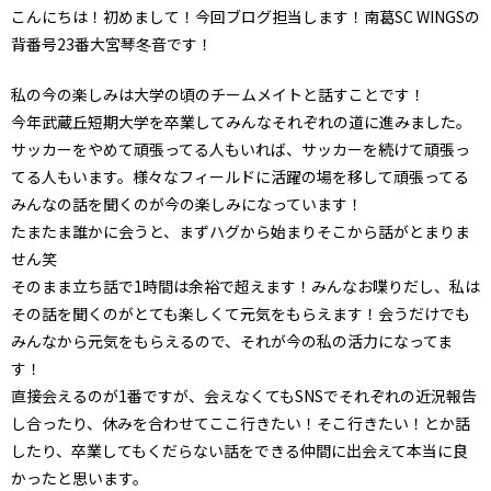
こんにちは！初めまして！今回ブログ担当します！南葛SC WINGSの
背番号23番大宮琴冬音です！
私の今の楽しみは大学の頃のチームメイトと話すことです！
今年武蔵丘短期大学を卒業してみんなそれぞれの道に進みました。
サッカーをやめて頑張ってる人もいれば、サッカーを続けて頑張っ
てる人もいます。様々なフィールドに
活躍の場を移して頑張ってる
みんなの話を聞くのが今の楽しみになっています！
たまたま誰かに会うと、まずハグから始まりそこから話がとまりま
せん笑
そのまま立ち話で1時間は余裕で超えます！みんなお喋りだし、私は
その話を聞くのがとても楽しくて元気をもらえます！会うだけでも
みんなから元気をもらえるので、それが今の私の活力になってま
す！
直接会えるのが1番ですが、会えなくてもSNSでそれぞれの近況報告
し合ったり、休みを合わせてここ行きたい！そこ行きたい！とか話
したり、卒業してもくだらない話をできる仲間に出会えて本当に良
かったと思います。