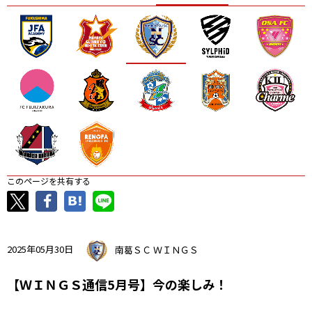
ニッパツ
名古屋
静岡
愛媛Ｌ
このページを共有する
2025年05月30日
南葛ＳＣ ＷＩＮＧＳ
【ＷＩＮＧＳ通信5月号】今の楽しみ！