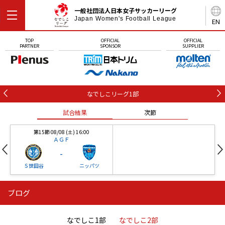
一般社団法人日本女子サッカーリーグ
Japan Women's Football League
EN
TOP
OFFICIAL
OFFICIAL
PARTNER
SPONSOR
SUPPLIER
なでしこリーグ1部
試合結果
次節
第15節 08/08 (土) 16:00
ＡＧＦ
-
Ｓ世田谷
ニッパツ
ブログ
第16節 09/05 (土) 15:00
第16節 09/05 (土) 15:00
試合結果
次節
ニッパツ
石人の星
-
-
なでしこ1部
なでしこ2部