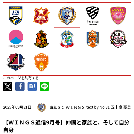
ニッパツ
名古屋
静岡
愛媛Ｌ
このページを共有する
2025年09月21日
南葛ＳＣ ＷＩＮＧＳ
text by No.31 五十嵐 憂美
【ＷＩＮＧＳ通信9月号】仲間と家族と、そして自分
自身