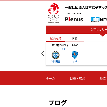
一般社団法人日本女子サッ
TOP
PARTNER
なでしこリー
試合結果
次節
00
第15節 08/08 (土) 16:00
ＡＧＦ
-
ベル
Ｓ世田谷
ニッパツ
試合結果
次節
00
第16節 09/06 (日) 15:00
第16節 09/05 (土) 15:00
第16節 09/05 (
ホーム
日程・結果
順位
津山
ニッパツ
石人の
-
-
-
体大
湯郷ベル
オルカ
ニッパツ
名古屋
静岡
ブログ