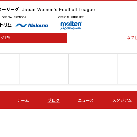
カーリーグ
Japan Women's Football League
OFFICIAL
SPONSOR
OFFICIAL
SUPPLIER
グ1部
なで
土) 15:00
第16節 09/05 (土) 16:00
第16節 09/05 (土) 17:00
第16節 09
チーム
ブログ
ニュース
スタジアム
星
ＡＧＦ
いちご
-
-
愛媛Ｌ
Ｓ世田谷
伊賀ＦＣ
ヴィアマ
Ａハリマ
Ｖ市原Ｌ