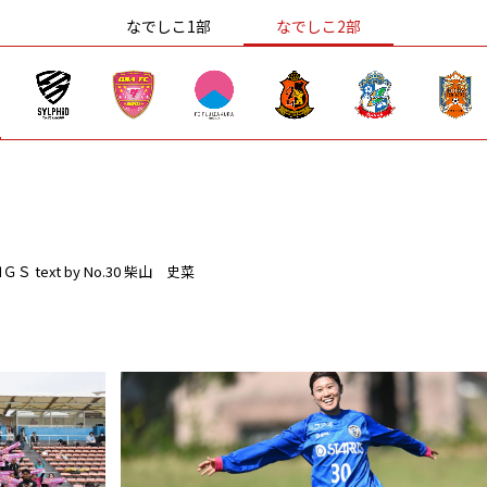
なでしこ1部
なでしこ2部
ＮＧＳ
text by No.30 柴山 史菜