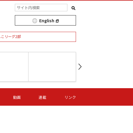
English
しこリーグ2部
第16節 09/05 (土) 15:00
第
ニッパツ
-
ニッパツ
名古屋
/06 (日) 15:00
第16節 09/06 (日) 15:00
第16節 09/05 (土) 15:00
第
動画
連載
リンク
オリプリ
津山
ニッパツ
-
-
-
Ｓ日体大
湯郷ベル
オルカ
ニッパツ
名古屋