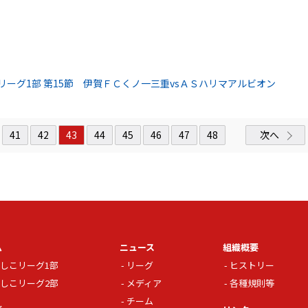
リーグ1部 第15節 伊賀ＦＣくノ一三重vsＡＳハリマアルビオン
41
42
43
44
45
46
47
48
次へ
ム
ニュース
組織概要
しこリーグ1部
リーグ
ヒストリー
しこリーグ2部
メディア
各種規則等
チーム