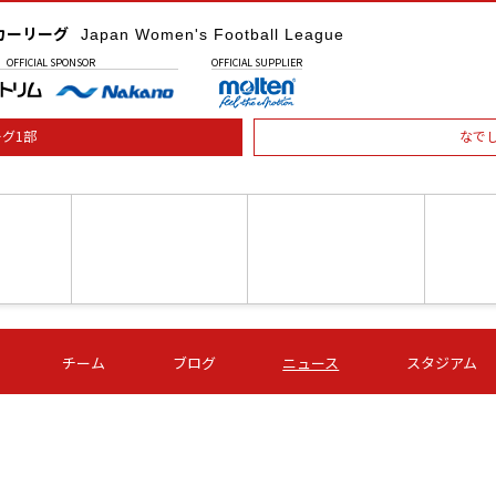
カーリーグ
Japan Women's Football League
OFFICIAL
SPONSOR
OFFICIAL
SUPPLIER
グ1部
なで
土) 15:00
第16節 09/05 (土) 16:00
第16節 09/05 (土) 17:00
第16節 09
チーム
ブログ
ニュース
スタジアム
星
ＡＧＦ
いちご
-
-
愛媛Ｌ
Ｓ世田谷
伊賀ＦＣ
ヴィアマ
Ａハリマ
Ｖ市原Ｌ