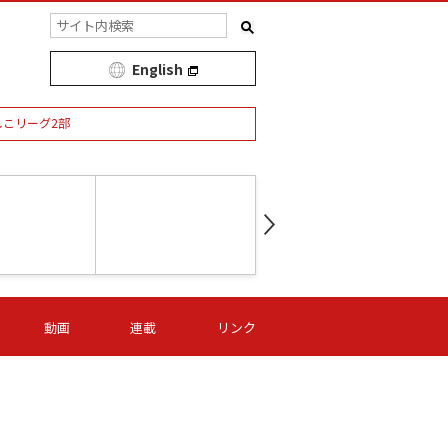
English
しこリーグ2部
第16節 09/05 (土) 15:00
第
ニッパツ
-
ニッパツ
名古屋
/06 (日) 15:00
第16節 09/06 (日) 15:00
第16節 09/05 (土) 15:00
第
動画
連載
リンク
オリプリ
津山
ニッパツ
-
-
-
Ｓ日体大
湯郷ベル
オルカ
ニッパツ
名古屋