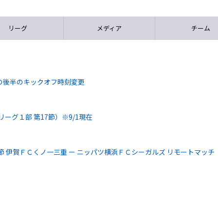
リーグ
メディア
チーム
の後半のキックオフ時刻変更
ーグ１部 第17節）※9/1現在
7節 伊賀ＦＣくノ一三重 ー ニッパツ横浜ＦＣシーガルズ リモートマッチ