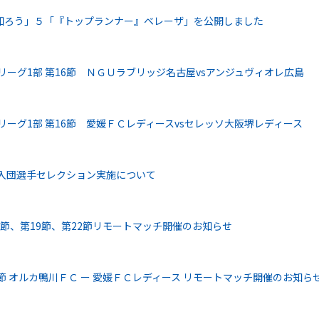
知ろう」５「『トップランナー』ベレーザ」を公開しました
リーグ1部 第16節 ＮＧＵラブリッジ名古屋vsアンジュヴィオレ広島
リーグ1部 第16節 愛媛ＦＣレディースvsセレッソ大阪堺レディース
5 新入団選手セレクション実施について
18節、第19節、第22節リモートマッチ開催のお知らせ
7節 オルカ鴨川ＦＣ ー 愛媛ＦＣレディース リモートマッチ開催のお知ら