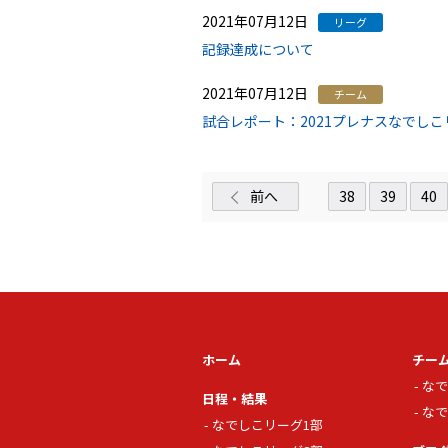
2021年07月12日
リーグ
記録達成について
2021年07月12日
チーム
試合レポート：2021プレナスなでしこ
前へ
38
39
40
ホーム
チー
なで
日程・結果
なで
なでしこリーグ1部