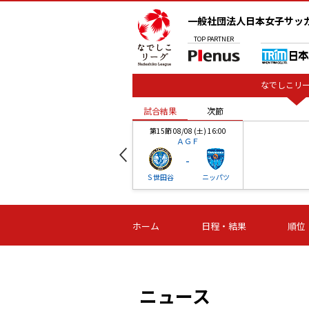
一般社団法人日本女子サッ
TOP
PARTNER
なでしこリー
試合結果
次節
00
第15節 08/08 (土) 16:00
ＡＧＦ
-
ベル
Ｓ世田谷
ニッパツ
試合結果
次節
00
第16節 09/06 (日) 15:00
第16節 09/05 (土) 15:00
第16節 09/05 (
ホーム
日程・結果
順位
津山
ニッパツ
石人の
-
-
-
体大
湯郷ベル
オルカ
ニッパツ
名古屋
静岡
ニュース