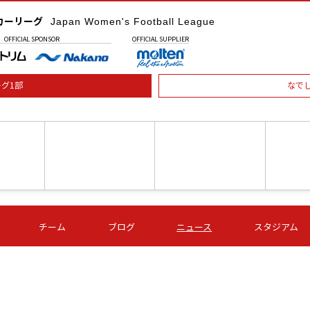
カーリーグ
Japan Women's Football League
OFFICIAL
SPONSOR
OFFICIAL
SUPPLIER
グ1部
なで
土) 15:00
第16節 09/05 (土) 16:00
第16節 09/05 (土) 17:00
第16節 09
チーム
ブログ
ニュース
スタジアム
星
ＡＧＦ
いちご
-
-
愛媛Ｌ
Ｓ世田谷
伊賀ＦＣ
ヴィアマ
Ａハリマ
Ｖ市原Ｌ