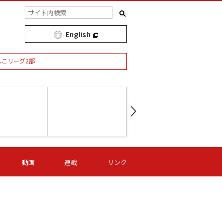
English
しこリーグ2部
第16節 09/05 (土) 15:00
第
ニッパツ
-
ニッパツ
名古屋
/06 (日) 15:00
第16節 09/06 (日) 15:00
第16節 09/05 (土) 15:00
第
動画
連載
リンク
オリプリ
津山
ニッパツ
-
-
-
Ｓ日体大
湯郷ベル
オルカ
ニッパツ
名古屋