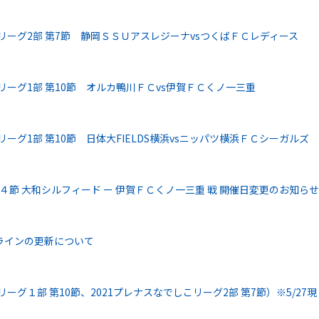
リーグ2部 第7節 静岡ＳＳＵアスレジーナvsつくばＦＣレディース
リーグ1部 第10節 オルカ鴨川ＦＣvs伊賀ＦＣくノ一三重
ーグ1部 第10節 日体大FIELDS横浜vsニッパツ横浜ＦＣシーガルズ
１４節 大和シルフィード ー 伊賀ＦＣくノ一三重 戦 開催日変更のお知らせ
ラインの更新について
ーグ１部 第10節、2021プレナスなでしこリーグ2部 第7節）※5/27現