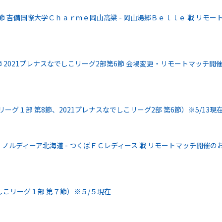
6 節 吉備国際大学Ｃｈａｒｍｅ岡山高梁 - 岡山湯郷Ｂｅｌｌｅ 戦 リモー
節 2021プレナスなでしこリーグ2部第6節 会場変更・リモートマッチ開
ーグ１部 第8節、2021プレナスなでしこリーグ2部 第6節）※5/13現
節 ノルディーア北海道 - つくばＦＣレディース 戦 リモートマッチ開催の
こリーグ１部 第７節）※５/５現在