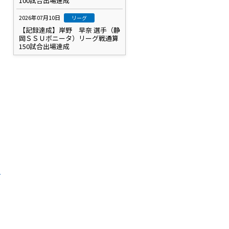
100試合出場達成
2026年07月10日
リーグ
【記録達成】岸野 早奈 選手（静
岡ＳＳＵボニータ）リーグ戦通算
150試合出場達成
お