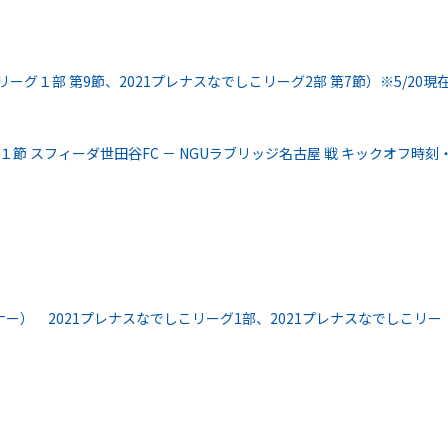
ーグ１部 第9節、2021プレナスなでしこリーグ2部 第7節）※5/20現
１節 スフィーダ世田谷FC － NGUラブリッジ名古屋 戦 キックオフ時刻
ー） 2021プレナスなでしこリーグ1部、2021プレナスなでしこリー