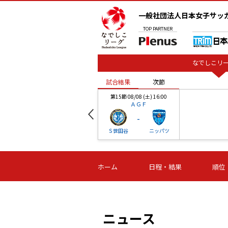
一般社団法人日本女子サッ
TOP
PARTNER
なでしこリー
試合結果
次節
00
第15節 08/08 (土) 16:00
ＡＧＦ
-
ベル
Ｓ世田谷
ニッパツ
試合結果
次節
00
第16節 09/06 (日) 15:00
第16節 09/05 (土) 15:00
第16節 09/05 (
ホーム
日程・結果
順位
津山
ニッパツ
石人の
-
-
-
体大
湯郷ベル
オルカ
ニッパツ
名古屋
静岡
ニュース