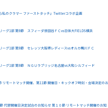
私のクラマー ファーストタッチ』Twitterコラボ企画
ーグ1部 第9節 スフィーダ世田谷ＦＣvs日体大FIELDS横浜
リーグ1部 第9節 セレッソ大阪堺レディースvsオルカ鴨川ＦＣ
リーグ1部 第9節 ＮＧＵラブリッジ名古屋vs大和シルフィード
第7節 リモートマッチ開催、第11節 開催日・キックオフ時刻・会場決定の
５節 代替開催日決定試合のお知らせ 第１０節 リモートマッチ開催のお知