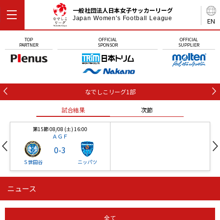
一般社団法人日本女子サッカーリーグ
Japan Women's Football League
EN
TOP
OFFICIAL
OFFICIAL
PARTNER
SPONSOR
SUPPLIER
なでしこリーグ1部
試合結果
次節
第15節 08/08 (土) 16:00
ＡＧＦ
0
-
3
Ｓ世田谷
ニッパツ
ニュース
第16節 09/05 (土) 15:00
第16節 09/05 (土) 15:00
試合結果
次節
ニッパツ
石人の星
-
-
全て