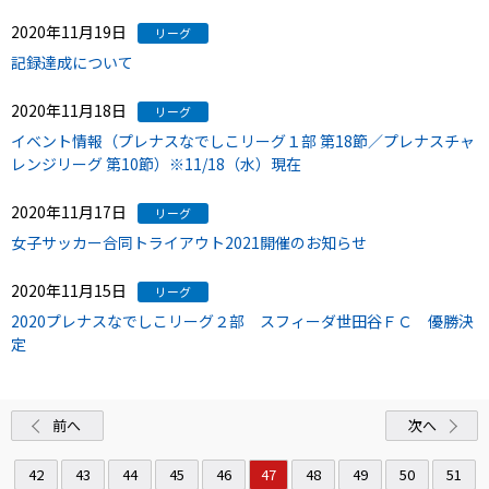
2020年11月19日
リーグ
記録達成について
2020年11月18日
リーグ
イベント情報（プレナスなでしこリーグ１部 第18節／プレナスチャ
レンジリーグ 第10節）※11/18（水）現在
2020年11月17日
リーグ
女子サッカー合同トライアウト2021開催のお知らせ
2020年11月15日
リーグ
2020プレナスなでしこリーグ２部 スフィーダ世田谷ＦＣ 優勝決
定
前へ
次へ
42
43
44
45
46
47
48
49
50
51