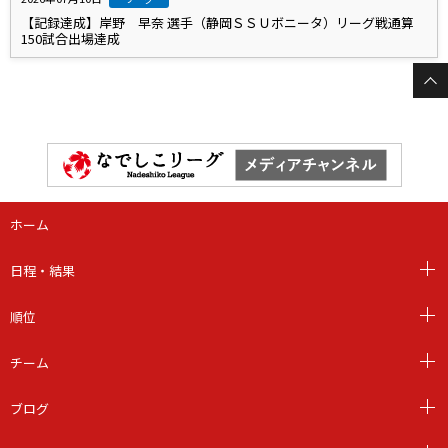
【記録達成】岸野 早奈 選手（静岡ＳＳＵボニータ）リーグ戦通算
150試合出場達成
ホーム
日程・結果
順位
チーム
ブログ