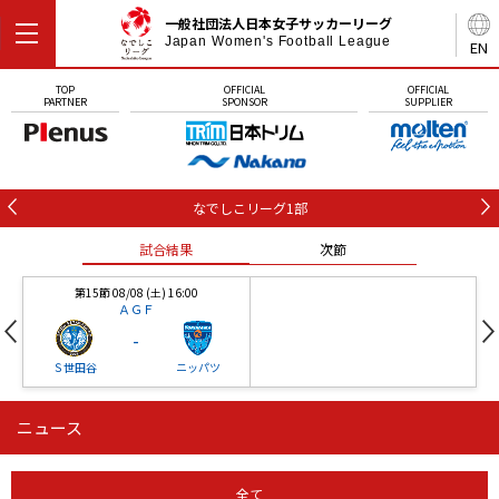
一般社団法人日本女子サッカーリーグ
Japan Women's Football League
EN
TOP
OFFICIAL
OFFICIAL
PARTNER
SPONSOR
SUPPLIER
なでしこリーグ1部
試合結果
次節
第15節 08/08 (土) 16:00
ＡＧＦ
-
Ｓ世田谷
ニッパツ
ニュース
第16節 09/05 (土) 15:00
第16節 09/05 (土) 15:00
試合結果
次節
ニッパツ
石人の星
-
-
全て