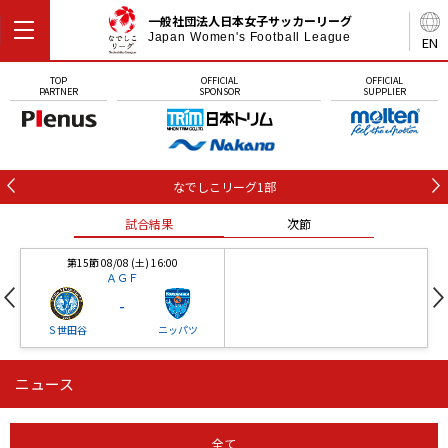
一般社団法人日本女子サッカーリーグ
Japan Women's Football League
EN
TOP
OFFICIAL
OFFICIAL
PARTNER
SPONSOR
SUPPLIER
なでしこリーグ1部
試合結果
次節
第15節 08/08 (土) 16:00
ＡＧＦ
-
Ｓ世田谷
ニッパツ
ニュース
第16節 09/05 (土) 15:00
第16節 09/05 (土) 15:00
試合結果
次節
ニッパツ
石人の星
-
-
全て