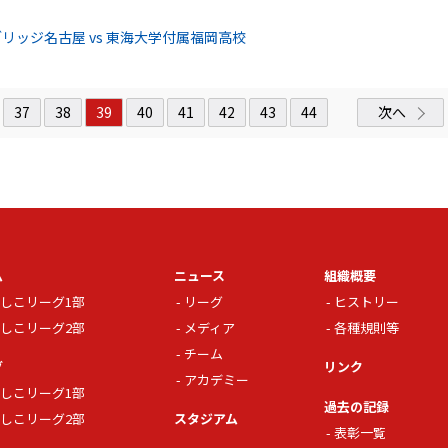
リッジ名古屋 vs 東海大学付属福岡高校
37
38
39
40
41
42
43
44
次へ
ム
ニュース
組織概要
しこリーグ1部
リーグ
ヒストリー
しこリーグ2部
メディア
各種規則等
チーム
グ
リンク
アカデミー
しこリーグ1部
過去の記録
しこリーグ2部
スタジアム
表彰一覧