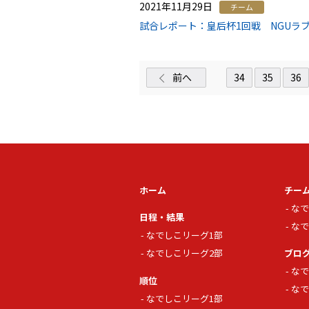
2021年11月29日
チーム
試合レポート：皇后杯1回戦 NGUラブ
前へ
34
35
36
ホーム
チー
なで
日程・結果
なで
なでしこリーグ1部
なでしこリーグ2部
ブロ
なで
順位
なで
なでしこリーグ1部