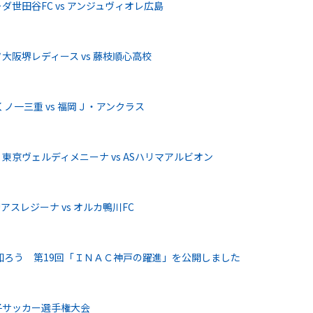
世田谷FC vs アンジュヴィオレ広島
阪堺レディース vs 藤枝順心高校
ノ一三重 vs 福岡Ｊ・アンクラス
京ヴェルディメニーナ vs ASハリマアルビオン
スレジーナ vs オルカ鴨川FC
知ろう 第19回「ＩＮＡＣ神戸の躍進」を公開しました
女子サッカー選手権大会