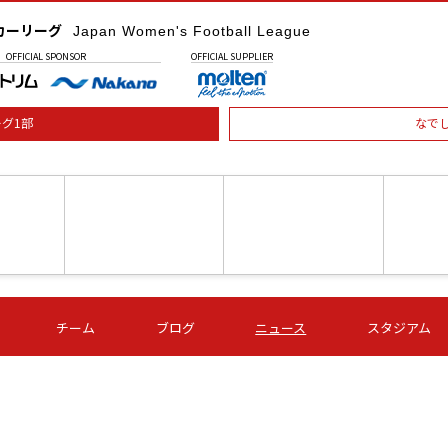
カーリーグ
Japan Women's Football League
OFFICIAL
SPONSOR
OFFICIAL
SUPPLIER
グ1部
なで
土) 15:00
第16節 09/05 (土) 16:00
第16節 09/05 (土) 17:00
第16節 09
チーム
ブログ
ニュース
スタジアム
星
ＡＧＦ
いちご
-
-
愛媛Ｌ
Ｓ世田谷
伊賀ＦＣ
ヴィアマ
Ａハリマ
Ｖ市原Ｌ