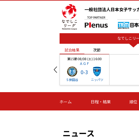
一般社団法人日本女子サッ
TOP
PARTNER
なでしこリー
試合結果
次節
00
第15節 08/08 (土) 16:00
ＡＧＦ
0
-
3
ベル
Ｓ世田谷
ニッパツ
試合結果
次節
00
第16節 09/06 (日) 15:00
第16節 09/05 (土) 15:00
第16節 09/05 (
ホーム
日程・結果
順位
津山
ニッパツ
石人の
-
-
-
体大
湯郷ベル
オルカ
ニッパツ
名古屋
静岡
ニュース