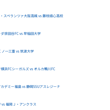
スペランツァ大阪高槻 vs 藤枝順心高校
世田谷FC vs 早稲田大学
ノ一三重 vs 筑波大学
浜FCシーガルズ vs オルカ鴨川FC
デミー福島 vs 静岡SSUアスレジーナ
vs 福岡Ｊ・アンクラス