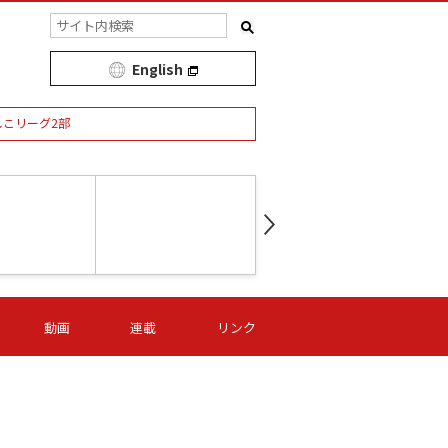
English
しこリーグ2部
第16節 09/05 (土) 15:00
第
ニッパツ
-
ニッパツ
名古屋
/06 (日) 15:00
第16節 09/06 (日) 15:00
第16節 09/05 (土) 15:00
第
動画
連載
リンク
オリプリ
津山
ニッパツ
-
-
-
Ｓ日体大
湯郷ベル
オルカ
ニッパツ
名古屋