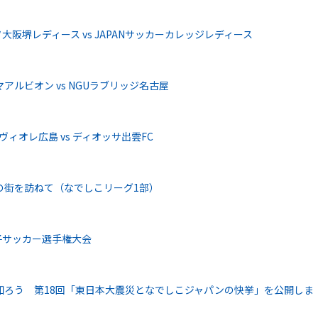
阪堺レディース vs JAPANサッカーカレッジレディース
アルビオン vs NGUラブリッジ名古屋
ィオレ広島 vs ディオッサ出雲FC
の街を訪ねて（なでしこリーグ1部）
女子サッカー選手権大会
知ろう 第18回「東日本大震災となでしこジャパンの快挙」を公開しま