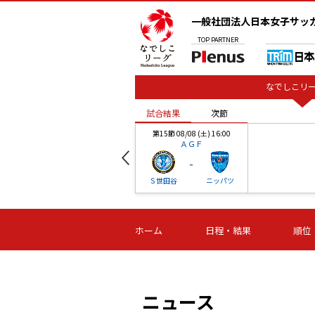
一般社団法人日本女子サッ
TOP
PARTNER
なでしこリー
試合結果
次節
00
第15節 08/08 (土) 16:00
ＡＧＦ
-
ベル
Ｓ世田谷
ニッパツ
試合結果
次節
00
第16節 09/06 (日) 15:00
第16節 09/05 (土) 15:00
第16節 09/05 (
ホーム
日程・結果
順位
津山
ニッパツ
石人の
-
-
-
体大
湯郷ベル
オルカ
ニッパツ
名古屋
静岡
ニュース