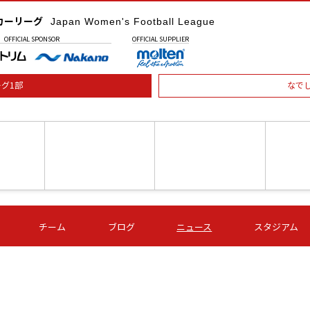
カーリーグ
Japan Women's Football League
OFFICIAL
SPONSOR
OFFICIAL
SUPPLIER
グ1部
なで
土) 15:00
第16節 09/05 (土) 16:00
第16節 09/05 (土) 17:00
第16節 09
チーム
ブログ
ニュース
スタジアム
星
ＡＧＦ
いちご
-
-
愛媛Ｌ
Ｓ世田谷
伊賀ＦＣ
ヴィアマ
Ａハリマ
Ｖ市原Ｌ