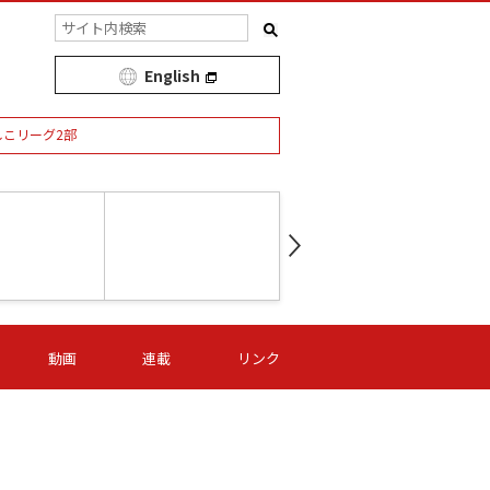
English
しこリーグ2部
第16節 09/05 (土) 15:00
第
ニッパツ
-
ニッパツ
名古屋
/06 (日) 15:00
第16節 09/06 (日) 15:00
第16節 09/05 (土) 15:00
第
動画
連載
リンク
オリプリ
津山
ニッパツ
-
-
-
Ｓ日体大
湯郷ベル
オルカ
ニッパツ
名古屋