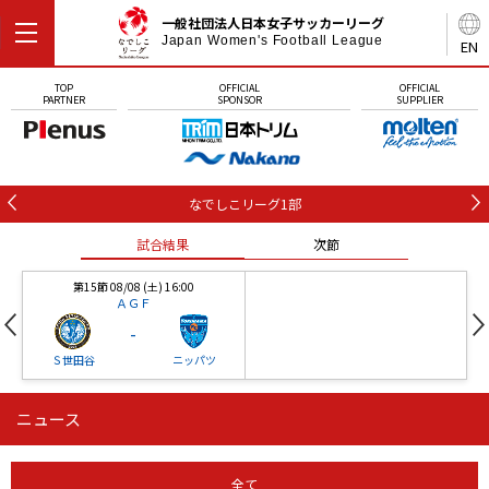
一般社団法人日本女子サッカーリーグ
Japan Women's Football League
EN
TOP
OFFICIAL
OFFICIAL
PARTNER
SPONSOR
SUPPLIER
なでしこリーグ1部
試合結果
次節
第15節 08/08 (土) 16:00
ＡＧＦ
-
Ｓ世田谷
ニッパツ
ニュース
第16節 09/05 (土) 15:00
第16節 09/05 (土) 15:00
試合結果
次節
ニッパツ
石人の星
-
-
全て