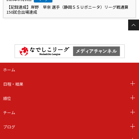
【記録達成】岸野 早奈 選手（静岡ＳＳＵボニータ）リーグ戦通算
150試合出場達成
ホーム
日程・結果
順位
チーム
ブログ