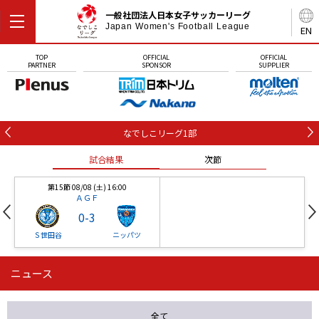
一般社団法人日本女子サッカーリーグ
Japan Women's Football League
EN
TOP
OFFICIAL
OFFICIAL
PARTNER
SPONSOR
SUPPLIER
なでしこリーグ1部
試合結果
次節
第15節 08/08 (土) 16:00
ＡＧＦ
0
-
3
Ｓ世田谷
ニッパツ
ニュース
第16節 09/05 (土) 15:00
第16節 09/05 (土) 15:00
試合結果
次節
ニッパツ
石人の星
-
-
全て