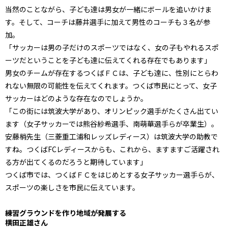
当然のことながら、子ども達は男女が一緒にボールを追いかけま
す。そして、コーチは藤井選手に加えて男性のコーチも３名が参
加。
「サッカーは男の子だけのスポーツではなく、女の子もやれるスポ
ーツだということを子ども達に伝えてくれる存在でもあります」
男女のチームが存在するつくばＦＣは、子ども達に、性別にとらわ
れない無限の可能性を伝えてくれます。つくば市民にとって、女子
サッカーはどのような存在なのでしょうか。
「この街には筑波大学があり、オリンピック選手がたくさん出てい
ます（女子サッカーでは熊谷紗希選手、南萌華選手らが卒業生）。
安藤梢先生（三菱重工浦和レッズレディース）は筑波大学の助教で
すね。つくばFCレディースからも、これから、ますますご活躍され
る方が出てくるのだろうと期待しています」
つくば市では、つくばＦＣをはじめとする女子サッカー選手らが、
スポーツの楽しさを市民に伝えています。
練習グラウンドを作り地域が発展する
横田正雄さん