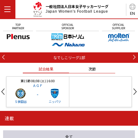
一般社団法人日本女子サッカーリーグ
Japan Women's Football League
EN
TOP
OFFICIAL
OFFICIAL
PARTNER
SPONSOR
SUPPLIER
なでしこリーグ1部
試合結果
次節
第15節 08/08 (土) 16:00
ＡＧＦ
-
Ｓ世田谷
ニッパツ
連載
第16節 09/05 (土) 15:00
第16節 09/05 (土) 15:00
試合結果
次節
ニッパツ
石人の星
-
-
全て