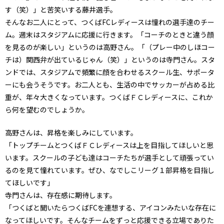
す（笑）」と苦笑いする藤井選手。
そんなお二人にとって、つくばFCレディースは憧れの選手達のチー
ム。週末はスタジアムに応援に行きます。「コーチのときと違う顔
を見るのが楽しい」というのは高野さん。「（プレー中のしほコー
チは）関西弁が出ているじゃん（笑）」というのは寺門さん。スタ
ンドでは、スタジアムで頻繁に顔を合わせるスクール生、サポータ
ーにも会うそうです。お二人とも、生活の中でサッカーが占める比
重が、年々大きくなっています。つくばＦＣレディースに、これか
ら何を望むのでしょうか。
高野さんは、昇格を楽しみにしています。
「トップチームとつくばＦＣレディースは上を目指してほしいと思
います。スクールの子ども達はコーチたちが選手として頑張ってい
るのを見て憧れています。ぜひ、なでしこリーグ１部昇格を目指し
てほしいです」
寺門さんは、存在感に期待します。
「つくばと聞いたらつくばFCを連想する、アイコンみたいな存在に
なってほしいです。そんなチームをずっと応援できる立場でありた