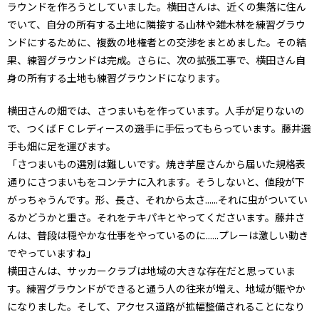
ラウンドを作ろうとしていました。横田さんは、近くの集落に住ん
でいて、自分の所有する土地に隣接する山林や雑木林を練習グラウ
ンドにするために、複数の地権者との交渉をまとめました。その結
果、練習グラウンドは完成。さらに、次の拡張工事で、横田さん自
身の所有する土地も練習グラウンドになります。
横田さんの畑では、さつまいもを作っています。人手が足りないの
で、つくばＦＣレディースの選手に手伝ってもらっています。藤井選
手も畑に足を運びます。
「さつまいもの選別は難しいです。焼き芋屋さんから届いた規格表
通りにさつまいもをコンテナに入れます。そうしないと、値段が下
がっちゃうんです。形、長さ、それから太さ......それに虫がついてい
るかどうかと重さ。それをテキパキとやってくださいます。藤井さ
んは、普段は穏やかな仕事をやっているのに......プレーは激しい動き
でやっていますね」
横田さんは、サッカークラブは地域の大きな存在だと思っていま
す。練習グラウンドができると通う人の往来が増え、地域が賑やか
になりました。そして、アクセス道路が拡幅整備されることになり