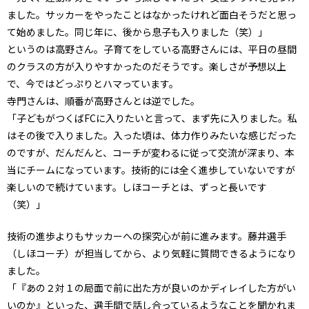
ました。サッカーをやったことはなかったけれど面白そうだと思っ
て始めました。同じ年に、後から息子も入りました（笑）」
というのは高野さん。子育てをしている高野さんには、平日の昼間
のクラスの方が入りやすかったのだそうです。楽しさが予想以上
で、今ではどっぷりとハマっています。
寺門さんは、順番が高野さんとは逆でした。
「子どもがつくばFCに入りたいと言って、まず先に入りました。私
はその後で入りました。入った頃は、体力作りみたいな感じだった
のですが、だんだんと、コーチが変わるに従って交流が深まり、本
当にチームになっています。技術的には全く進歩していないですが
楽しいので続けています。しほコーチとは、ずっと長いです
（笑）」
技術の進歩よりもサッカーへの探究心が前に進みます。藤井選手
（しほコーチ）が担当してから、より気軽に質問できるようになり
ました。
「『あの２対１の局面で前に出た方が良いのかディレイした方がい
いのか』といった、選手間で話し合っているようなことを聞かれま