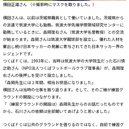
横田正雄さん （※撮影時にマスクを取りました。）
横田さんは、以前は茨城県職員として働いていました。茨城県から
の派遣で筑波大学にも勤務。筑波大学先端学際領域研究センターに
勤務しているときに、森岡理右さん（筑波大学名誉教授）との交流
が始まります。森岡さんは筑波大学蹴球部を設立し、優れた人材を
輩出し続け日本サッカーの発展に寄与されてきた日本サッカー界の
レジェンドです。
つくばＦＣは、1993年に、当時は筑波大学の大学院生だった石川慎
之助さん（NPO法人つくばフットボールクラブ理事長）が、森岡理
右さんの後押しを受けて設立しました。
「森岡先生には２年間、相当お世話になりました」
横田さんは当時の仕事を振り返ります。そして、そのご縁が練習グ
ラウンドの開設につながります。
「（練習グラウンドの開設は）森岡先生からのお話だったものです
から、石川さんの依頼は全部聞いてあげようと思いました」
つくばＦＣは公共のグラウンドを借りるのではなく、自前で練習グ