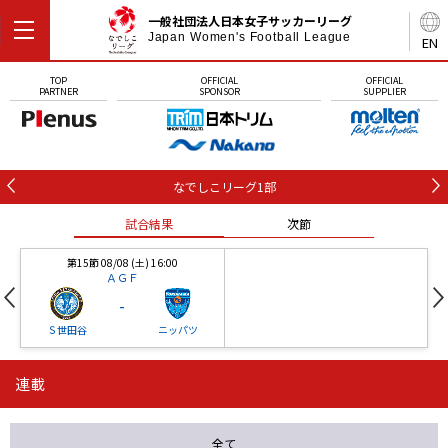
一般社団法人日本女子サッカーリーグ
Japan Women's Football League
EN
TOP
OFFICIAL
OFFICIAL
PARTNER
SPONSOR
SUPPLIER
なでしこリーグ1部
試合結果
次節
第15節 08/08 (土) 16:00
ＡＧＦ
-
Ｓ世田谷
ニッパツ
連載
第16節 09/05 (土) 15:00
第16節 09/05 (土) 15:00
試合結果
次節
ニッパツ
石人の星
-
-
全て