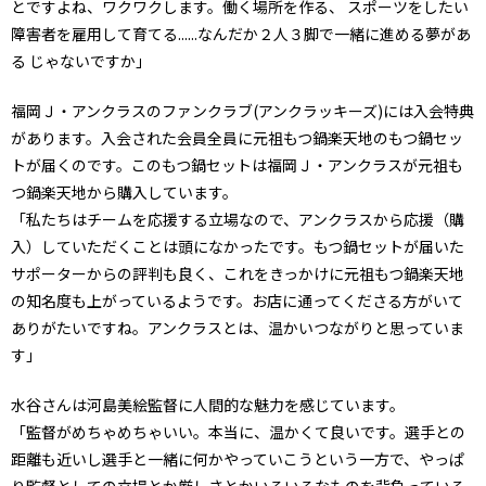
とですよね、ワクワクします。働く場所を作る、 スポーツをしたい
障害者を雇用して育てる......なんだか２人３脚で一緒に進める夢があ
る じゃないですか」
福岡Ｊ・アンクラスのファンクラブ(アンクラッキーズ)には入会特典
があります。入会された会員全員に元祖もつ鍋楽天地のもつ鍋セッ
トが届くのです。このもつ鍋セットは福岡Ｊ・アンクラスが元祖も
つ鍋楽天地から購入しています。
「私たちはチームを応援する立場なので、アンクラスから応援（購
入）していただくことは頭になかったです。もつ鍋セットが届いた
サポーターからの評判も良く、これをきっかけに元祖もつ鍋楽天地
の知名度も上がっているようです。お店に通ってくださる方がいて
ありがたいですね。アンクラスとは、温かいつながりと思っていま
す」
水谷さんは河島美絵監督に人間的な魅力を感じています。
「監督がめちゃめちゃいい。本当に、温かくて良いです。選手との
距離も近いし選手と一緒に何かやっていこうという一方で、やっぱ