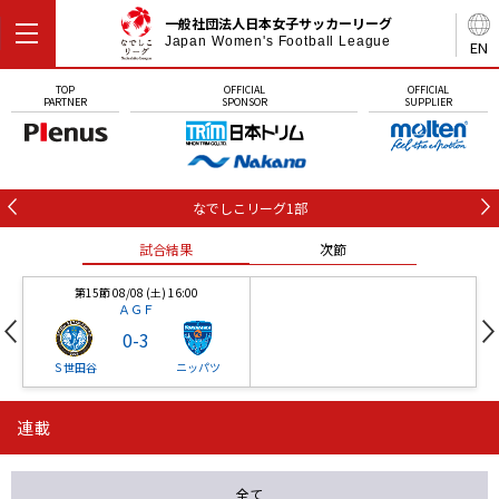
一般社団法人日本女子サッカーリーグ
Japan Women's Football League
EN
TOP
OFFICIAL
OFFICIAL
PARTNER
SPONSOR
SUPPLIER
なでしこリーグ1部
試合結果
次節
第15節 08/08 (土) 16:00
ＡＧＦ
0
-
3
Ｓ世田谷
ニッパツ
連載
第16節 09/05 (土) 15:00
第16節 09/05 (土) 15:00
試合結果
次節
ニッパツ
石人の星
-
-
全て