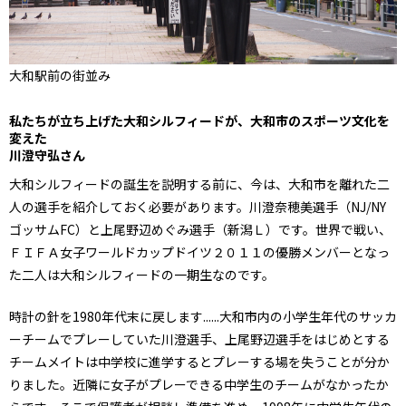
大和駅前の街並み
私たちが立ち上げた大和シルフィードが、大和市のスポーツ文化を
変えた
川澄守弘さん
大和シルフィードの誕生を説明する前に、今は、大和市を離れた二
人の選手を紹介しておく必要があります。川澄奈穂美選手（NJ/NY
ゴッサムFC）と上尾野辺めぐみ選手（新潟Ｌ）です。世界で戦い、
ＦＩＦＡ女子ワールドカップドイツ２０１１の優勝メンバーとなっ
た二人は大和シルフィードの一期生なのです。
時計の針を1980年代末に戻します......大和市内の小学生年代のサッカ
ーチームでプレーしていた川澄選手、上尾野辺選手をはじめとする
チームメイトは中学校に進学するとプレーする場を失うことが分か
りました。近隣に女子がプレーできる中学生のチームがなかったか