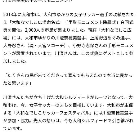
川澄奈穂美選手の手形モニュメント
2013年に大和市は、大和市ゆかりの女子サッカー選手の功績をたた
え「大和なでしこ広場命名式」「手形モニュメント除幕式」合同式
典を開催。2,000人の市民が集まりました。現在「大和なでしこ広
場」には、大和市ゆかりの川澄奈穂美選手、上尾野辺めぐみ選手、
大野忍さん（現・大宮Ｖコーチ）、小野寺志保さんの手形モニュメ
ントが設置されています。川澄さんは、この式典にゲストとして参
加しました。
「たくさん市民が来てくださって喜んでもらえたので本当に良かっ
たと思います」
川澄さんたちが立ち上げた大和シルフィードがルーツとなって、大
和市は、今、女子サッカーのまちを目指しています。大和市が主催
する「大和なでしこサッカーフェスティバル」には川澄奈穂美選手
が参加・協力。先人の想いは、今も大和シルフィードで引き継がれ
ています。