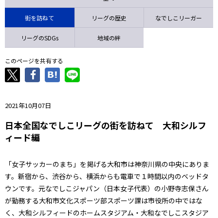
ニッパツ
名古屋
静岡
愛媛Ｌ
街を訪ねて
リーグの歴史
なでしこリーガー
リーグのSDGs
地域の絆
このページを共有する
2021年10月07日
日本全国なでしこリーグの街を訪ねて 大和シルフ
ィード編
「女子サッカーのまち」を掲げる大和市は神奈川県の中央にありま
す。新宿から、渋谷から、横浜からも電車で１時間以内のベッドタ
ウンです。元なでしこジャパン（日本女子代表）の小野寺志保さん
が勤務する大和市文化スポーツ部スポーツ課は市役所の中ではな
く、大和シルフィードのホームスタジアム・大和なでしこスタジア