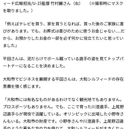
ィード広報担当/U-15監督 竹村麗さん（右） （※撮影時にマスク
を取りました。）
「例えばテレビを買う、家を買うとなれば、買った後のご家族に喜
びがあります。でも、お葬式は喜びのために使うお金じゃない......だ
から、お預かりしたお金の一部を必ず何かに役立てたいと思ってい
ました」
平田さんは、泥だらけでボール蹴っている選手の姿を見てトップパ
ートナーになることを決めました。
大和市でビジネスを展開する平田さんは、大和シルフィードの存在
意義を強く感じます。
「大和市には有名なものがあるわけでなく観光地でもありません。
プロスポーツもありません。でも、ここで育った川澄選手、上尾野
辺選手らが現役で活躍している。オリンピックに出場した小野寺さ
んもいる。大和市の財産です。小野寺さんや川澄選手、上尾野辺選
手のような著名な方の力を借りて、大和シルフィードが大きくなっ