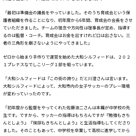
「最初は準備会の議長をやっていました。そのうち育成会という保
護者組織を作ることになり、初年度から6年間、育成会の会長をさせ
ていただきました。チームの理念や方向性は理事長が定め、指導す
るのは監督・コーチ。育成会はお金を出すけれど口は出さない。三
者の三角形を崩さないようにやってきました」
ゼロから始まり手作りで運営を始めた大和シルフィードは、２０２
１プレナスなでしこリーグ１部を戦っています。
「大和シルフィードは『この街の誇り』だと川澄さんは言います。
大和シルフィードによって、大和市内の女子サッカーのプレー環境
が変わっていったのです。
「初年度から監督をやってくれた佐藤浩二さんは本職が中学校の先
生です。ですから、サッカーの指導はもちろんですが『勉強もきち
んとしよう』『挨拶もきちんとしよう』と生活指導もしてくださり
ました。そのこともあって、中学校を卒業して高校に進学してから