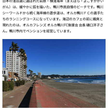
日本の渚百選に選ばれた前原・横渚海岸（まえばら・よこすかかい
がん）は、緩やかに弧を描いた、鴨川市民自慢のビーチです。鴨川
シーワールドから続く海岸線の遊歩道は、オルカ鴨川ＦＣの選手た
ちのランニングコースになっています。海辺のカフェの前に颯爽と
現れたのは、オルカフレンズ オルカ鴨川FC後援会 会長 樋口洋子さ
ん。鴨川市内でペンションを経営しています。