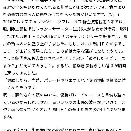
交通安全を呼びかけてくれると非常に効果が大きいです。我々より
も影響力のある人に声をかけてもらった方が良いですね（笑）」
2016プレナスチャレンジリーグプレーオフ順位決定戦第３節では、
鴨川陸上競技場にファン・サポーター1,116人が詰めかけ満員。勝利
したオルカ鴨川ＦＣが2016プレナスチャレンジリーグを優勝し、鴨
川の街は大いに盛り上がりました。もし、オルカ鴨川ＦＣがなでし
こリーグ１部を優勝したら、この街は大変な騒ぎになりそうです。
きっと藤代さんも大喜びされるだろうと思い「優勝したらどうしま
すか？」と聞いてみました。すると、警察署 次長らしい答えが瞬時
に返ってきました。
「優勝したら、当然、パレードやりますよね？交通規制や警備に忙
しくなりそうです」
既に、藤代さんの頭の中では、優勝パレードのコースも準備も整っ
ているのかもしれません。青いシャツの市民の波をかき分けて、力
強く前へ進んでいくオルカ鴨川ＦＣの選手たちの姿が目に浮かびま
すね。
この地域には、街を挙げての応援があります。青い海のある街に