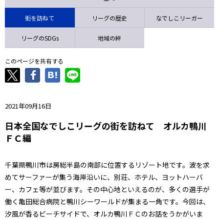
ニッパツ
名古屋
静岡
愛媛Ｌ
街を訪ねて
リーグの歴史
なでしこリーガー
リーグのSDGs
地域の絆
このページを共有する
2021年09月16日
日本全国なでしこリーグの街を訪ねて オルカ鴨川
ＦＣ編
千葉県鴨川市は房総半島の南部に位置するリゾート地です。波を求
めてサーファーが集う海岸沿いに、別荘、ホテル、ヨットハーバ
ー、カフェ等が並びます。その中心地といえるのが、多くの選手が
働く亀田総合病院と鴨川シーワールドが集まる一角です。今回は、
汐風が香るビーチサイドで、オルカ鴨川ＦＣのお話をうかがいま