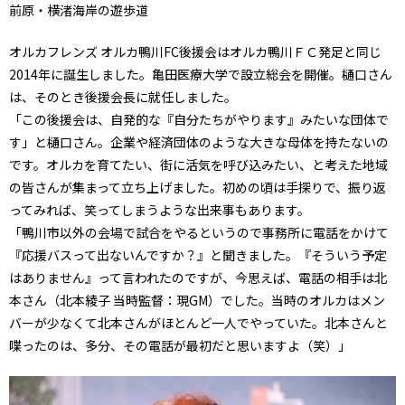
前原・横渚海岸の遊歩道
オルカフレンズ オルカ鴨川FC後援会はオルカ鴨川ＦＣ発足と同じ
2014年に誕生しました。亀田医療大学で設立総会を開催。樋口さん
は、そのとき後援会長に就任しました。
「この後援会は、自発的な『自分たちがやります』みたいな団体で
す」と樋口さん。企業や経済団体のような大きな母体を持たないの
です。オルカを育てたい、街に活気を呼び込みたい、と考えた地域
の皆さんが集まって立ち上げました。初めの頃は手探りで、振り返
ってみれば、笑ってしまうような出来事もあります。
「鴨川市以外の会場で試合をやるというので事務所に電話をかけて
『応援バスって出ないんですか？』と聞きました。『そういう予定
はありません』って言われたのですが、今思えば、電話の相手は北
本さん（北本綾子 当時監督：現GM）でした。当時のオルカはメン
バーが少なくて北本さんがほとんど一人でやっていた。北本さんと
喋ったのは、多分、その電話が最初だと思いますよ（笑）」