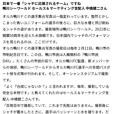
日本で一番「シャチに応援されるチーム」ですね
鴨川シーワールド セールス＆マーケティング支配人 中橋健二さん
オルカ鴨川ＦＣの選手集合写真は一風変わっています。整然とかし
こまった青いユニフォームの選手の後ろに、巨大な水槽と飛び跳ね
るシャチの姿があります。撮影場所は鴨川シーワールド。2021年に
開業50周年を迎えた水族館です。日本国内でシャチのパフォーマン
スを見られるのは、ここだけです。
オルカ鴨川ＦＣの選手集合写真の撮影日は毎年２月11日。鴨川市の
市制記念日です。この日、鴨川市民は入館無料の『鴨川市民
DAY』。たくさんの市民の前で、オルカ鴨川FC監督、新メンバーか
らの挨拶、鴨川シーワールドからオルカ鴨川FC選手への年間パスポ
ート授与式等が行われます。そして、オーシャンスタジアムで撮影
です。
「よく『合成じゃないか？』と言われますが、毎年、撮影している
完全な本物です」と教えてくれたのはセールス＆マーケティング支
配人 中橋健二さんです。
「百発百中で撮影していて、これまで失敗はありません。撮影後に
シャチが着水したときに、選手はバッシャーンと水を被ります。だ