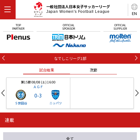
一般社団法人日本女子サッカーリーグ
Japan Women's Football League
EN
TOP
OFFICIAL
OFFICIAL
PARTNER
SPONSOR
SUPPLIER
なでしこリーグ1部
試合結果
次節
第15節 08/08 (土) 16:00
ＡＧＦ
0
-
3
Ｓ世田谷
ニッパツ
連載
第16節 09/05 (土) 15:00
第16節 09/05 (土) 15:00
試合結果
次節
ニッパツ
石人の星
-
-
全て