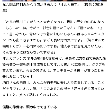
試合開始時刻のかなり前から賑わう『オルカ横丁』 （撮影：2019
年）
「オルカ鴨川ＦＣがもっと大きくなって、鴨川の元気の中心になっ
てもらいたいね。今だって試合に勝った日なんて『勝ったねー！』
って言いながら、青いシャツ着たおじいちゃんおばあちゃんがスタ
ンドから出てきますから。すごく良い雰囲気ですよ。（街とオルカ
鴨川ＦＣが）一心同体みたいですね。他人事で試合を見ていたら、
そんなふうにはならないですから」
オルカフレンズ オルカ鴨川FC後援会は、会員の協力を得て集めた後
援会費の一部を選手育成費としてオルカ鴨川FCに提供し、クラブを
支えています。会員の皆さんは、アカデミーから選手が育つことを
楽しみにしています。
樋口さんの自慢は「みんなが自発的に楽しんで応援している」こと
だそうです。オルカ鴨川ＦＣのあるこの街を「好きすぎて困ってい
ます」と、笑って話してくれました。
優勝の準備は、頭の中でできている