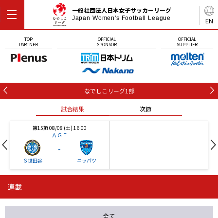
一般社団法人日本女子サッカーリーグ
Japan Women's Football League
EN
TOP
OFFICIAL
OFFICIAL
PARTNER
SPONSOR
SUPPLIER
なでしこリーグ1部
試合結果
次節
第15節 08/08 (土) 16:00
ＡＧＦ
-
Ｓ世田谷
ニッパツ
連載
第16節 09/05 (土) 15:00
第16節 09/05 (土) 15:00
試合結果
次節
ニッパツ
石人の星
-
-
全て