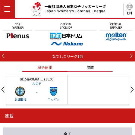
一般社団法人日本女子サッカーリーグ
Japan Women's Football League
EN
TOP
OFFICIAL
OFFICIAL
PARTNER
SPONSOR
SUPPLIER
なでしこリーグ1部
試合結果
次節
第15節 08/08 (土) 16:00
ＡＧＦ
-
Ｓ世田谷
ニッパツ
連載
第16節 09/05 (土) 15:00
第16節 09/05 (土) 15:00
試合結果
次節
ニッパツ
石人の星
-
-
全て