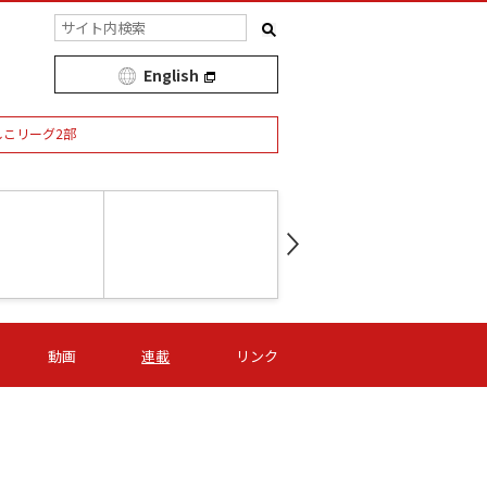
English
しこリーグ2部
第16節 09/05 (土) 15:00
第
ニッパツ
-
ニッパツ
名古屋
/06 (日) 15:00
第16節 09/06 (日) 15:00
第16節 09/05 (土) 15:00
第
動画
連載
リンク
オリプリ
津山
ニッパツ
-
-
-
Ｓ日体大
湯郷ベル
オルカ
ニッパツ
名古屋