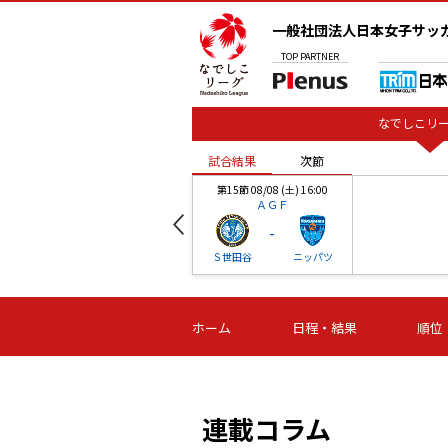
一般社団法人日本女子サッ
TOP
PARTNER
なでしこリー
試合結果
次節
00
第15節 08/08 (土) 16:00
ＡＧＦ
-
ベル
Ｓ世田谷
ニッパツ
試合結果
次節
00
第16節 09/06 (日) 15:00
第16節 09/05 (土) 15:00
第16節 09/05 (
ホーム
日程・結果
順位
津山
ニッパツ
石人の
-
-
-
体大
湯郷ベル
オルカ
ニッパツ
名古屋
静岡
連載コラム