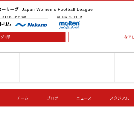
カーリーグ
Japan Women's Football League
OFFICIAL
SPONSOR
OFFICIAL
SUPPLIER
グ1部
なで
土) 15:00
第16節 09/05 (土) 16:00
第16節 09/05 (土) 17:00
第16節 09
チーム
ブログ
ニュース
スタジアム
星
ＡＧＦ
いちご
-
-
愛媛Ｌ
Ｓ世田谷
伊賀ＦＣ
ヴィアマ
Ａハリマ
Ｖ市原Ｌ