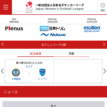
一般社団法人日本女子サッカーリーグ
Japan Women's Football League
EN
TOP
OFFICIAL
OFFICIAL
PARTNER
SPONSOR
SUPPLIER
なでしこリーグ1部
試合結果
次節
第15節 08/08 (土) 16:00
ＡＧＦ
-
Ｓ世田谷
ニッパツ
ニュース
第16節 09/05 (土) 15:00
第16節 09/05 (土) 15:00
試合結果
次節
ニッパツ
石人の星
-
-
全て