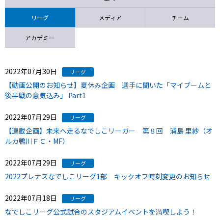
ニッパツ
名古屋
静岡
愛媛Ｌ
リーグ
メディア
チーム
アカデミー
2022年07月30日
リーグ
【動画公開のお知らせ】夏休み企画 選手に聞いた「マイブームと
後半戦の意気込み」 Part1
2022年07月29日
リーグ
【連載企画】未来へ走るなでしこリーガー 第８回 浦島 里紗（オ
ルカ鴨川ＦＣ・MF）
2022年07月29日
リーグ
2022プレナスなでしこリーグ1部 キックオフ時刻変更のお知らせ
2022年07月18日
リーグ
なでしこリーグ公式試合のスタジアムイベントを満喫しよう！