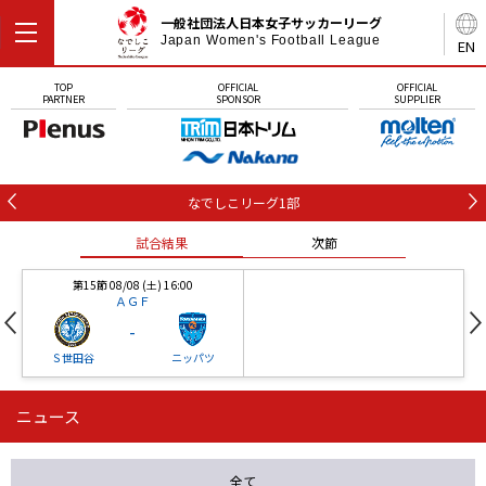
一般社団法人日本女子サッカーリーグ
Japan Women's Football League
EN
TOP
OFFICIAL
OFFICIAL
PARTNER
SPONSOR
SUPPLIER
なでしこリーグ1部
試合結果
次節
第15節 08/08 (土) 16:00
ＡＧＦ
-
Ｓ世田谷
ニッパツ
ニュース
第16節 09/05 (土) 15:00
第16節 09/05 (土) 15:00
試合結果
次節
ニッパツ
石人の星
-
-
全て