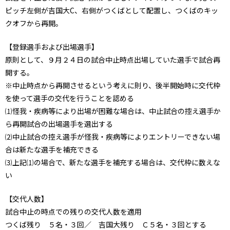
ピッチ左側が吉国大C、右側がつくばとして配置し、つくばのキッ
クオフから再開。
【登録選手および出場選手】
原則として、９月２４日の試合中止時点出場していた選手で試合再
開する。
※中止時点から再開させるという考えに則り、後半開始時に交代枠
を使って選手の交代を行うことを認める
⑴怪我・疾病等により出場が困難な場合は、中止試合の控え選手か
ら再開試合の出場選手を選出する
⑵中止試合の控え選手が怪我・疾病等によりエントリーできない場
合は新たな選手を補充できる
⑶上記⑴の場合で、新たな選手を補充する場合は、交代枠に数えな
い
【交代人数】
試合中止の時点での残りの交代人数を適用
つくば残り ５名・３回／ 吉国大残り Ｃ５名・３回とする