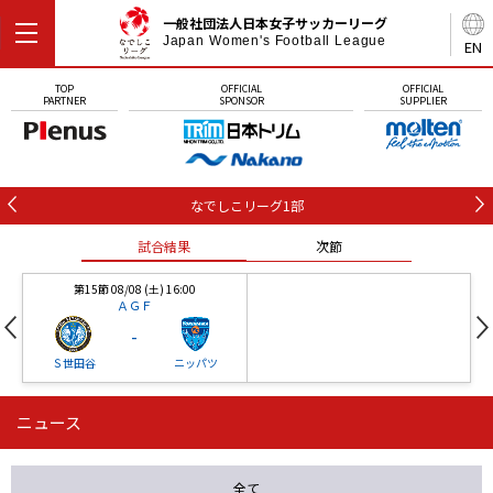
一般社団法人日本女子サッカーリーグ
Japan Women's Football League
EN
TOP
OFFICIAL
OFFICIAL
PARTNER
SPONSOR
SUPPLIER
なでしこリーグ1部
試合結果
次節
第15節 08/08 (土) 16:00
ＡＧＦ
-
Ｓ世田谷
ニッパツ
ニュース
第16節 09/05 (土) 15:00
第16節 09/05 (土) 15:00
試合結果
次節
ニッパツ
石人の星
-
-
全て