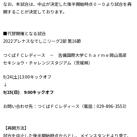
なお、本試合は、中止が決定した後半開始時点０－０より試合を再
開することが決定しております。
■代替開催となる試合
2022プレナスなでしこリーグ2部 第16節
つくばＦＣレディース － 吉備国際大学Ｃｈａｒｍｅ岡山高梁
セキショウ・チャレンジスタジアム（茨城県）
9/24(土)13:00キックオフ
↓
9/25(日) 9:00キックオフ
お問い合わせ先：つくばＦＣレディース（電話：029-896-3553）
【再開方法】
試合を中止した後半開始時点からとし、メインスタンドより見て、