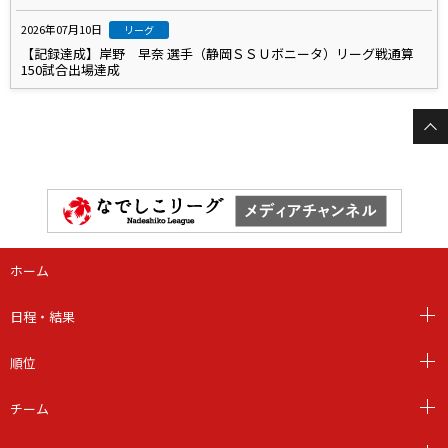
2026年07月10日
リーグ
【記録達成】岸野 早奈 選手（静岡ＳＳＵボニータ）リーグ戦通算
150試合出場達成
ホーム
日程・結果
順位
チーム