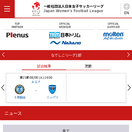
一般社団法人日本女子サッカーリーグ
Japan Women's Football League
EN
TOP
OFFICIAL
OFFICIAL
PARTNER
SPONSOR
SUPPLIER
なでしこリーグ1部
試合結果
次節
第15節 08/08 (土) 16:00
ＡＧＦ
-
Ｓ世田谷
ニッパツ
ニュース
第16節 09/05 (土) 15:00
第16節 09/05 (土) 15:00
試合結果
次節
ニッパツ
石人の星
-
-
全て