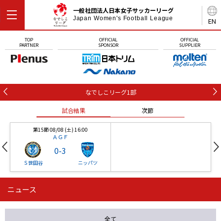
一般社団法人日本女子サッカーリーグ
Japan Women's Football League
EN
TOP
OFFICIAL
OFFICIAL
PARTNER
SPONSOR
SUPPLIER
なでしこリーグ1部
試合結果
次節
第15節 08/08 (土) 16:00
ＡＧＦ
0
-
3
Ｓ世田谷
ニッパツ
ニュース
第16節 09/05 (土) 15:00
第16節 09/05 (土) 15:00
試合結果
次節
ニッパツ
石人の星
-
-
全て