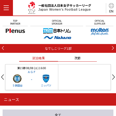
一般社団法人日本女子サッカーリーグ
Japan Women's Football League
EN
TOP
OFFICIAL
OFFICIAL
PARTNER
SPONSOR
SUPPLIER
なでしこリーグ1部
試合結果
次節
第15節 08/08 (土) 16:00
ＡＧＦ
-
Ｓ世田谷
ニッパツ
ニュース
第16節 09/05 (土) 15:00
第16節 09/05 (土) 15:00
試合結果
次節
ニッパツ
石人の星
-
-
全て