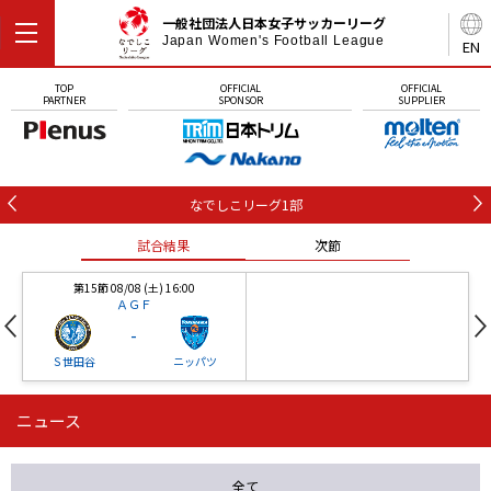
一般社団法人日本女子サッカーリーグ
Japan Women's Football League
EN
TOP
OFFICIAL
OFFICIAL
PARTNER
SPONSOR
SUPPLIER
なでしこリーグ1部
試合結果
次節
第15節 08/08 (土) 16:00
ＡＧＦ
-
Ｓ世田谷
ニッパツ
ニュース
第16節 09/05 (土) 15:00
第16節 09/05 (土) 15:00
試合結果
次節
ニッパツ
石人の星
-
-
全て