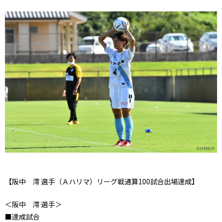
【阪中 澪 選手（Ａハリマ）リーグ戦通算100試合出場達成】
＜阪中 澪 選手＞
■達成試合