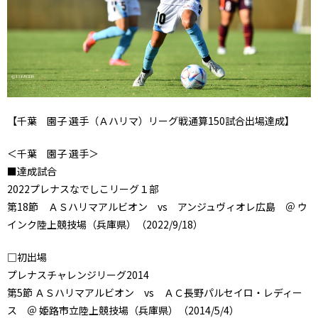
【千葉 園子 選手（Ａハリマ）リーグ戦通算150試合出場達成】
＜千葉 園子 選手＞
■達成試合
2022プレナスなでしこリーグ１部
第18節 ＡＳハリマアルビオン vs アンジュヴィオレ広島 ＠ ウ
インク陸上競技場（兵庫県）（2022/9/18）
□初出場
プレナスチャレンジリーグ2014
第5節 ＡＳハリマアルビオン vs ＡＣ長野パルセイロ・レディー
ス ＠ 姫路市立陸上競技場（兵庫県）（2014/5/4）