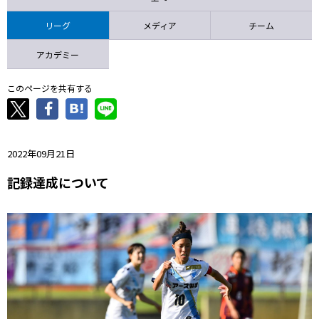
ニッパツ
名古屋
静岡
愛媛Ｌ
リーグ
メディア
チーム
アカデミー
このページを共有する
2022年09月21日
記録達成について