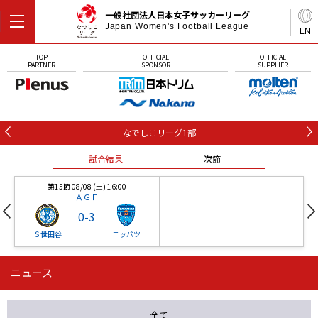
一般社団法人日本女子サッカーリーグ
Japan Women's Football League
EN
TOP
OFFICIAL
OFFICIAL
PARTNER
SPONSOR
SUPPLIER
なでしこリーグ1部
試合結果
次節
第15節 08/08 (土) 16:00
ＡＧＦ
0
-
3
Ｓ世田谷
ニッパツ
ニュース
第16節 09/05 (土) 15:00
第16節 09/05 (土) 15:00
試合結果
次節
ニッパツ
石人の星
-
-
全て