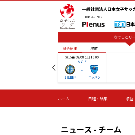
一般社団法人日本女子サッ
TOP
PARTNER
なでしこリー
試合結果
次節
00
第15節 08/08 (土) 16:00
ＡＧＦ
-
ベル
Ｓ世田谷
ニッパツ
試合結果
次節
00
第16節 09/06 (日) 15:00
第16節 09/05 (土) 15:00
第16節 09/05 (
ホーム
日程・結果
順位
津山
ニッパツ
石人の
-
-
-
体大
湯郷ベル
オルカ
ニッパツ
名古屋
静岡
ニュース - チーム