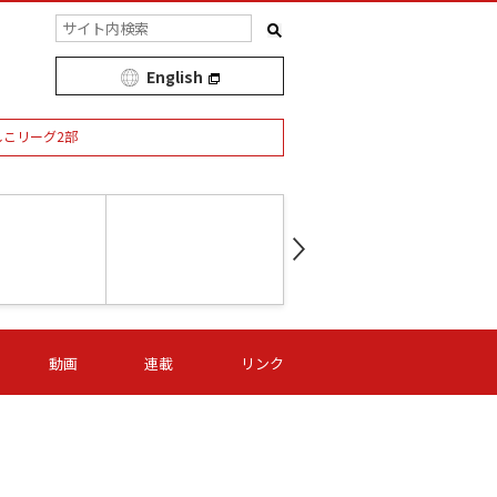
English
しこリーグ2部
第16節 09/05 (土) 15:00
第
ニッパツ
-
ニッパツ
名古屋
/06 (日) 15:00
第16節 09/06 (日) 15:00
第16節 09/05 (土) 15:00
第
動画
連載
リンク
オリプリ
津山
ニッパツ
-
-
-
Ｓ日体大
湯郷ベル
オルカ
ニッパツ
名古屋