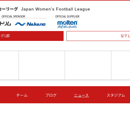
カーリーグ
Japan Women's Football League
OFFICIAL
SPONSOR
OFFICIAL
SUPPLIER
グ1部
なで
土) 15:00
第16節 09/05 (土) 16:00
第16節 09/05 (土) 17:00
第16節 09
チーム
ブログ
ニュース
スタジアム
星
ＡＧＦ
いちご
-
-
愛媛Ｌ
Ｓ世田谷
伊賀ＦＣ
ヴィアマ
Ａハリマ
Ｖ市原Ｌ