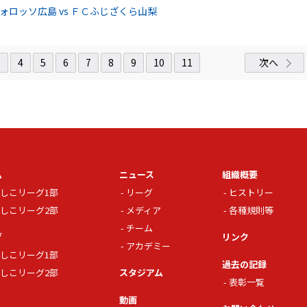
ロッソ広島 vs ＦＣふじざくら山梨
3
4
5
6
7
8
9
10
11
次へ
ム
ニュース
組織概要
しこリーグ1部
リーグ
ヒストリー
しこリーグ2部
メディア
各種規則等
チーム
グ
リンク
アカデミー
しこリーグ1部
過去の記録
しこリーグ2部
スタジアム
表彰一覧
動画