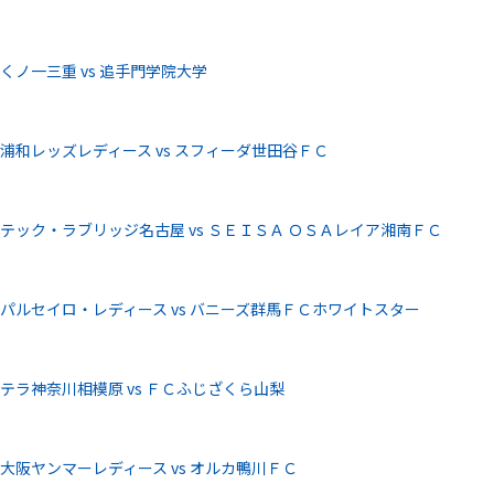
ノ一三重 vs 追手門学院大学
浦和レッズレディース vs スフィーダ世田谷ＦＣ
ック・ラブリッジ名古屋 vs ＳＥＩＳＡ ＯＳＡレイア湘南ＦＣ
パルセイロ・レディース vs バニーズ群馬ＦＣホワイトスター
ラ神奈川相模原 vs ＦＣふじざくら山梨
阪ヤンマーレディース vs オルカ鴨川ＦＣ