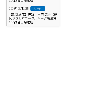
100試合出場達成
2026年07月10日
リーグ
【記録達成】岸野 早奈 選手（静
岡ＳＳＵボニータ）リーグ戦通算
150試合出場達成