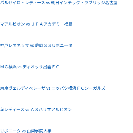
パルセイロ・レディース vs 朝日インテック・ラブリッジ名古屋
アルビオン vs ＪＦＡアカデミー福島
戸レオネッサ vs 静岡ＳＳＵボニータ
Ｇ横浜 vs ディオッサ出雲ＦＣ
東京ヴェルディベレーザ vs ニッパツ横浜ＦＣシーガルズ
レディース vs ＡＳハリマアルビオン
ボニータ vs 山梨学院大学