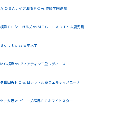
 ＯＳＡレイア湘南ＦＣ vs 作陽学園高校
横浜ＦＣシーガルズ vs ＭＩＧＯＣＡＲＩＳＡ鹿児島
ｅｌｌｅ vs 日本大学
Ｇ横浜 vs ヴィアティン三重レディース
ダ世田谷ＦＣ vs 日テレ・東京ヴェルディメニーナ
ァ大阪 vs バニーズ群馬ＦＣホワイトスター