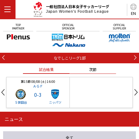
一般社団法人日本女子サッカーリーグ
Japan Women's Football League
EN
TOP
OFFICIAL
OFFICIAL
PARTNER
SPONSOR
SUPPLIER
なでしこリーグ1部
試合結果
次節
第15節 08/08 (土) 16:00
ＡＧＦ
0
-
3
Ｓ世田谷
ニッパツ
ニュース
第16節 09/05 (土) 15:00
第16節 09/05 (土) 15:00
試合結果
次節
ニッパツ
石人の星
-
-
全て