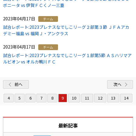
ボニータ vs 伊賀ＦＣくノ一三重
2023年04月17日
チーム
試合レポート:2023プレナスなでしこリーグ２部第３節 ＪＦＡアカ
デミー福島 vs 福岡Ｊ・アンクラス
2023年04月17日
チーム
試合レポート:2023プレナスなでしこリーグ１部第5節 ＡＳハリマア
ルビオン vs オルカ鴨川ＦＣ
前へ
次へ
4
5
6
7
8
9
10
11
12
13
14
最新記事