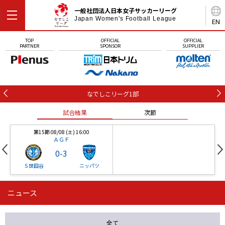
一般社団法人日本女子サッカーリーグ
Japan Women's Football League
EN
TOP
OFFICIAL
OFFICIAL
PARTNER
SPONSOR
SUPPLIER
なでしこリーグ1部
試合結果
次節
第15節 08/08 (土) 16:00
ＡＧＦ
0
-
3
Ｓ世田谷
ニッパツ
ニュース
第16節 09/05 (土) 15:00
第16節 09/05 (土) 15:00
試合結果
次節
ニッパツ
石人の星
-
-
全て