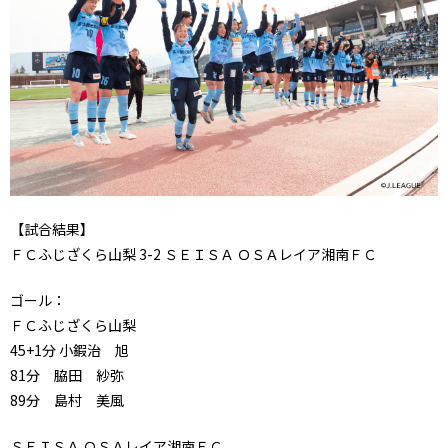
【試合結果】
ＦＣふじざくら山梨 3-2 ＳＥＩＳＡ ＯＳＡレイア湘南ＦＣ
ゴール：
ＦＣふじざくら山梨
45+1分 小鍜治 旭
81分 脇田 紗弥
89分 島村 美風
ＳＥＩＳＡ ＯＳＡレイア湘南ＦＣ