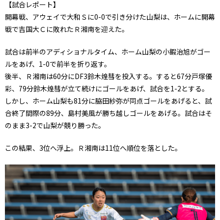
【試合レポート】
開幕戦、アウェイで大和Ｓに0-0で引き分けた山梨は、ホームに開幕
戦で吉国大Ｃに敗れたＲ湘南を迎えた。
試合は前半のアディショナルタイム、ホーム山梨の小鍜治旭がゴー
ルをあげ、1-0で前半を折り返す。
後半、Ｒ湘南は60分にDF3鈴木煌彗を投入する。すると67分戸塚優
彩、79分鈴木煌彗が立て続けにゴールをあげ、試合を1-2とする。
しかし、ホーム山梨も81分に脇田紗弥が同点ゴールをあげると、試
合終了間際の89分、島村美風が勝ち越しゴールをあげる。試合はそ
のまま3-2で山梨が競り勝った。
この結果、3位へ浮上。Ｒ湘南は11位へ順位を落とした。