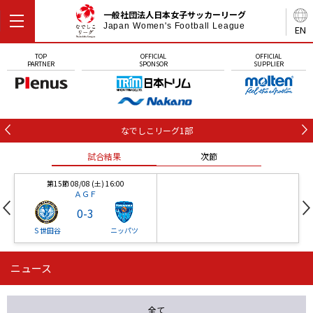
一般社団法人日本女子サッカーリーグ
Japan Women's Football League
EN
TOP
OFFICIAL
OFFICIAL
PARTNER
SPONSOR
SUPPLIER
なでしこリーグ1部
試合結果
次節
第15節 08/08 (土) 16:00
ＡＧＦ
0
-
3
Ｓ世田谷
ニッパツ
ニュース
第16節 09/05 (土) 15:00
第16節 09/05 (土) 15:00
試合結果
次節
ニッパツ
石人の星
-
-
全て