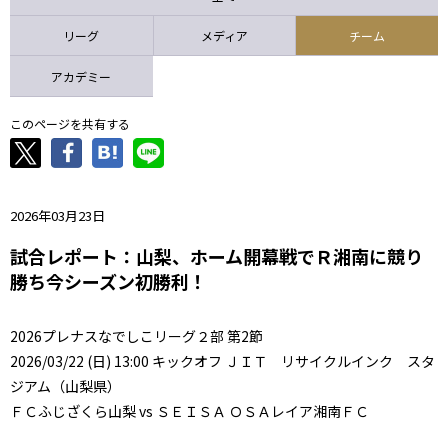
ニッパツ
名古屋
静岡
愛媛Ｌ
リーグ
メディア
チーム
アカデミー
このページを共有する
2026年03月23日
試合レポート：山梨、ホーム開幕戦でＲ湘南に競り
勝ち今シーズン初勝利！
2026プレナスなでしこリーグ２部 第2節
2026/03/22 (日) 13:00 キックオフ ＪＩＴ リサイクルインク スタ
ジアム（山梨県）
ＦＣふじざくら山梨 vs ＳＥＩＳＡ ＯＳＡレイア湘南ＦＣ