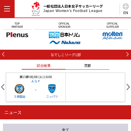
一般社団法人日本女子サッカーリーグ
Japan Women's Football League
EN
TOP
OFFICIAL
OFFICIAL
PARTNER
SPONSOR
SUPPLIER
なでしこリーグ1部
試合結果
次節
第15節 08/08 (土) 16:00
ＡＧＦ
-
Ｓ世田谷
ニッパツ
ニュース
第16節 09/05 (土) 15:00
第16節 09/05 (土) 15:00
試合結果
次節
ニッパツ
石人の星
-
-
全て