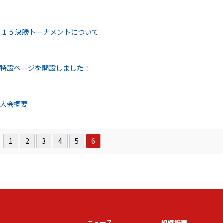
０１５決勝トーナメントについて
5 特設ページを開設しました！
 大会概要
1
2
3
4
5
6
ム
ニュース
組織概要