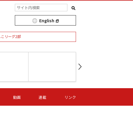
English
しこリーグ2部
第16節 09/05 (土) 15:00
第
ニッパツ
-
ニッパツ
名古屋
/06 (日) 15:00
第16節 09/06 (日) 15:00
第16節 09/05 (土) 15:00
第
動画
連載
リンク
オリプリ
津山
ニッパツ
-
-
-
Ｓ日体大
湯郷ベル
オルカ
ニッパツ
名古屋