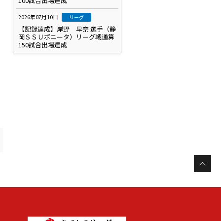
100試合出場達成
2026年07月10日
リーグ
【記録達成】岸野 早奈 選手（静
岡ＳＳＵボニータ）リーグ戦通算
150試合出場達成