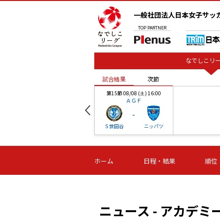
一般社団法人日本女子サッ
TOP
PARTNER
なでしこリー
試合結果
次節
00
第15節 08/08 (土) 16:00
ＡＧＦ
-
ベル
Ｓ世田谷
ニッパツ
試合結果
次節
00
第16節 09/06 (日) 15:00
第16節 09/05 (土) 15:00
第16節 09/05 (
ホーム
日程・結果
順位
津山
ニッパツ
石人の
-
-
-
体大
湯郷ベル
オルカ
ニッパツ
名古屋
静岡
ニュース - アカデミ