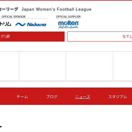
カーリーグ
Japan Women's Football League
OFFICIAL
SPONSOR
OFFICIAL
SUPPLIER
グ1部
なで
土) 15:00
第16節 09/05 (土) 16:00
第16節 09/05 (土) 17:00
第16節 09
チーム
ブログ
ニュース
スタジアム
星
ＡＧＦ
いちご
-
-
愛媛Ｌ
Ｓ世田谷
伊賀ＦＣ
ヴィアマ
Ａハリマ
Ｖ市原Ｌ
ー