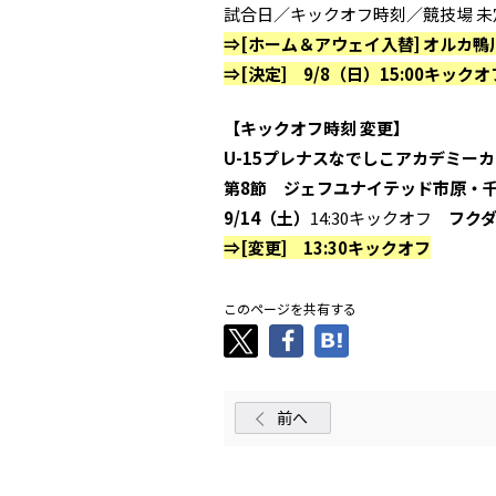
試合日／キックオフ時刻／競技場 未
⇒[ホーム＆アウェイ入替] オルカ鴨
⇒[決定] 9/8（日）15:00キッ
【キックオフ時刻 変更】
U-15プレナスなでしこアカデミーカッ
第8節 ジェフユナイテッド市原・千葉
9/14（土）
14:30キックオフ
フク
⇒[変更] 13:30キックオフ
このページを共有する
前へ