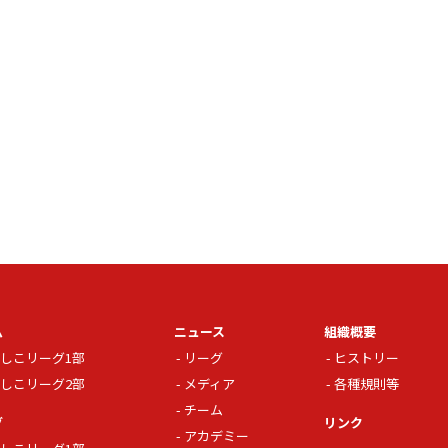
ム
ニュース
組織概要
しこリーグ1部
リーグ
ヒストリー
しこリーグ2部
メディア
各種規則等
チーム
グ
リンク
アカデミー