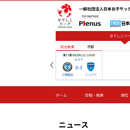
一般社団法人日本女子サッ
TOP
PARTNER
なでしこリー
試合結果
次節
00
第15節 08/08 (土) 16:00
ＡＧＦ
0
-
3
ベル
Ｓ世田谷
ニッパツ
試合結果
次節
00
第16節 09/06 (日) 15:00
第16節 09/05 (土) 15:00
第16節 09/05 (
ホーム
日程・結果
順位
津山
ニッパツ
石人の
-
-
-
体大
湯郷ベル
オルカ
ニッパツ
名古屋
静岡
ニュース