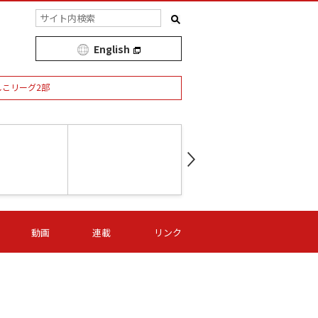
English
しこリーグ2部
第16節 09/05 (土) 15:00
第
ニッパツ
-
ニッパツ
名古屋
/06 (日) 15:00
第16節 09/06 (日) 15:00
第16節 09/05 (土) 15:00
第
動画
連載
リンク
オリプリ
津山
ニッパツ
-
-
-
Ｓ日体大
湯郷ベル
オルカ
ニッパツ
名古屋