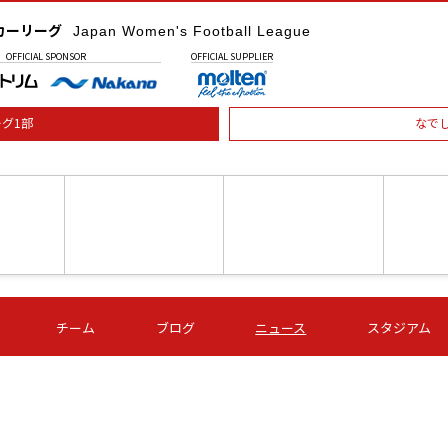
カーリーグ
Japan Women's Football League
OFFICIAL
SPONSOR
OFFICIAL
SUPPLIER
グ1部
なで
土) 15:00
第16節 09/05 (土) 16:00
第16節 09/05 (土) 17:00
第16節 09
チーム
ブログ
ニュース
スタジアム
星
ＡＧＦ
いちご
-
-
愛媛Ｌ
Ｓ世田谷
伊賀ＦＣ
ヴィアマ
Ａハリマ
Ｖ市原Ｌ