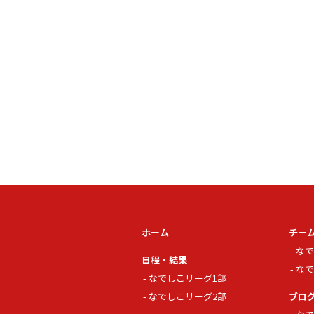
ホーム
チー
なで
日程・結果
なで
なでしこリーグ1部
なでしこリーグ2部
ブロ