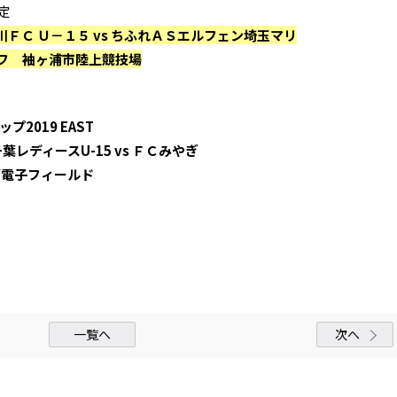
定
川ＦＣ Ｕ－１５ vs ちふれＡＳエルフェン埼玉マリ
クオフ 袖ヶ浦市陸上競技場
プ2019 EAST
レディースU-15 vs ＦＣみやぎ
ダ電子フィールド
一覧へ
次へ