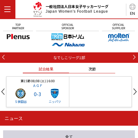
一般社団法人日本女子サッカーリーグ
Japan Women's Football League
EN
TOP
OFFICIAL
OFFICIAL
PARTNER
SPONSOR
SUPPLIER
なでしこリーグ1部
試合結果
次節
第15節 08/08 (土) 16:00
ＡＧＦ
0
-
3
Ｓ世田谷
ニッパツ
ニュース
第16節 09/05 (土) 15:00
第16節 09/05 (土) 15:00
試合結果
次節
ニッパツ
石人の星
-
-
全て