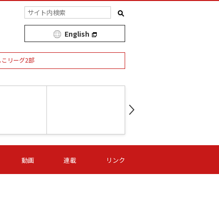
English
しこリーグ2部
第16節 09/05 (土) 15:00
第
ニッパツ
-
ニッパツ
名古屋
/06 (日) 15:00
第16節 09/06 (日) 15:00
第16節 09/05 (土) 15:00
第
動画
連載
リンク
オリプリ
津山
ニッパツ
-
-
-
Ｓ日体大
湯郷ベル
オルカ
ニッパツ
名古屋