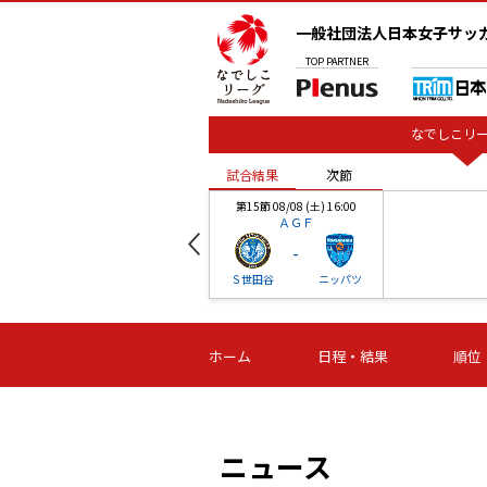
一般社団法人日本女子サッ
TOP
PARTNER
なでしこリー
試合結果
次節
00
第15節 08/08 (土) 16:00
ＡＧＦ
-
ベル
Ｓ世田谷
ニッパツ
試合結果
次節
00
第16節 09/06 (日) 15:00
第16節 09/05 (土) 15:00
第16節 09/05 (
ホーム
日程・結果
順位
津山
ニッパツ
石人の
-
-
-
体大
湯郷ベル
オルカ
ニッパツ
名古屋
静岡
ニュース