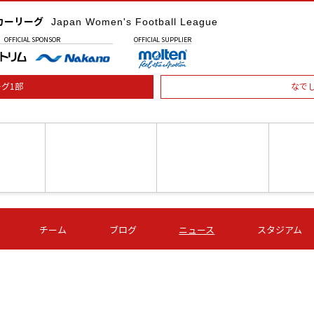
カーリーグ
Japan Women's Football League
OFFICIAL
SPONSOR
OFFICIAL
SUPPLIER
グ1部
なで
土) 15:00
第16節 09/05 (土) 16:00
第16節 09/05 (土) 17:00
第16節 09
チーム
ブログ
ニュース
スタジアム
星
ＡＧＦ
いちご
-
-
愛媛Ｌ
Ｓ世田谷
伊賀ＦＣ
ヴィアマ
Ａハリマ
Ｖ市原Ｌ