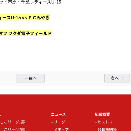
テッド市原・千葉レディースU-15
スU-15 vs ＦＣみやぎ
ックオフ フクダ電子フィールド
一覧へ
次へ
ム
ニュース
組織概要
しこリーグ1部
リーグ
ヒストリー
しこリーグ2部
メディア
各種規則等