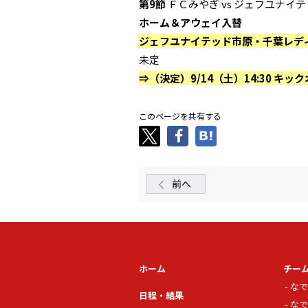
第9節
ＦＣみやぎ vs ジェフユナイ
ホーム＆アウェイ入替
ジェフユナイテッド市原・千葉レディー
未定
⇒（決定）9/14（土）14:30 キ
このページを共有する
前へ
ホーム
チー
なで
日程・結果
なで