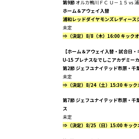
第9節
オルカ鴨川ＦＣ Ｕ－１５ vs
ホーム＆アウェイ入替
浦和レッドダイヤモンズレディースジ
未定
⇒（決定）8/8（木）16:00 キック
【ホーム＆アウェイ入替・試合日・
U-15 プレナスなでしこアカデミーカッ
第2節 ジェフユナイテッド市原・千葉
未定
⇒（決定）8/24（土）15:30 キ
第7節 ジェフユナイテッド市原・千葉
ス
未定
⇒（決定）8/25（日）15:00 キ