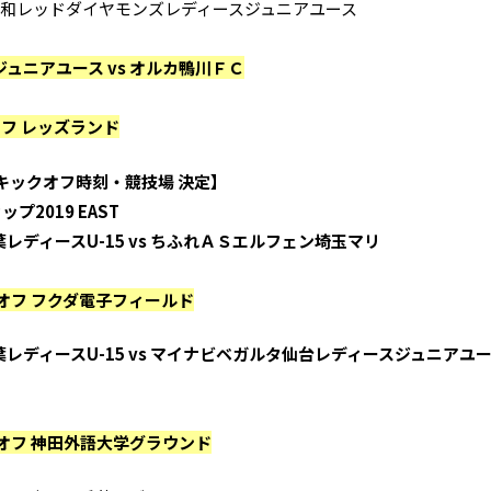
 浦和レッドダイヤモンズレディースジュニアユース
ュニアユース vs オルカ鴨川ＦＣ
オフ レッズランド
キックオフ時刻・競技場 決定】
プ2019 EAST
レディースU-15 vs ちふれＡＳエルフェン埼玉マリ
ックオフ フクダ電子フィールド
レディースU-15 vs マイナビベガルタ仙台レディースジュニアユ
ックオフ 神田外語大学グラウンド