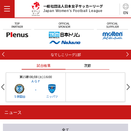
一般社団法人日本女子サッカーリーグ
Japan Women's Football League
EN
TOP
OFFICIAL
OFFICIAL
PARTNER
SPONSOR
SUPPLIER
なでしこリーグ1部
試合結果
次節
第15節 08/08 (土) 16:00
ＡＧＦ
-
Ｓ世田谷
ニッパツ
ニュース
第16節 09/05 (土) 15:00
第16節 09/05 (土) 15:00
試合結果
次節
ニッパツ
石人の星
-
-
全て