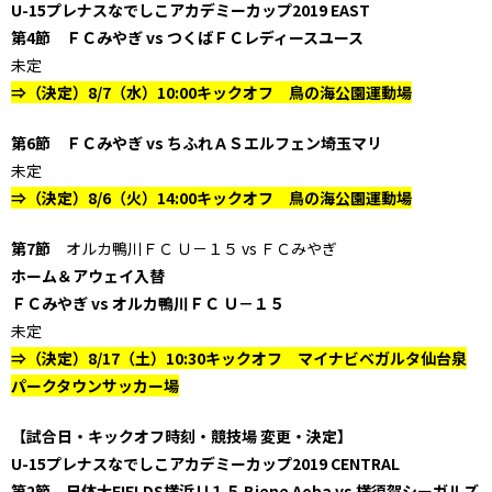
U-15プレナスなでしこアカデミーカップ2019 EAST
第4節 ＦＣみやぎ vs つくばＦＣレディースユース
未定
⇒（決定）8/7（水）10:00キックオフ 鳥の海公園運動場
第6節 ＦＣみやぎ vs ちふれＡＳエルフェン埼玉マリ
未定
⇒（決定）8/6（火）14:00キックオフ 鳥の海公園運動場
第7節
オルカ鴨川ＦＣ Ｕ－１５ vs ＦＣみやぎ
ホーム＆アウェイ入替
ＦＣみやぎ vs オルカ鴨川ＦＣ Ｕ－１５
未定
⇒（決定）8/17（土）10:30キックオフ マイナビベガルタ仙台泉
パークタウンサッカー場
【試合日・キックオフ時刻・競技場 変更・決定】
U-15プレナスなでしこアカデミーカップ2019 CENTRAL
第2節 日体大FIELDS横浜Ｕ１５ Biene Aoba vs 横須賀シーガルズ