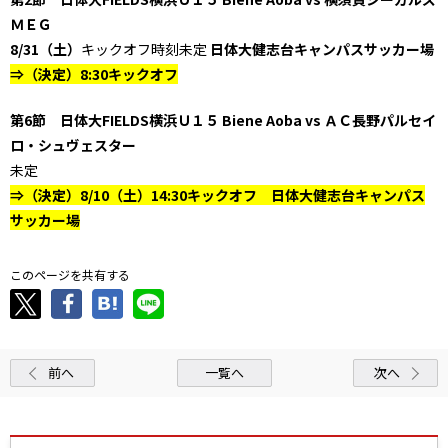
ＭＥＧ
8/31（土）
キックオフ時刻未定
日体大健志台キャンパスサッカー場
⇒（決定）8:30キックオフ
第6節 日体大FIELDS横浜Ｕ１５ Biene Aoba vs ＡＣ長野パルセイ
ロ・シュヴェスター
未定
⇒（決定）8/10（土）14:30キックオフ 日体大健志台キャンパス
サッカー場
このページを共有する
前へ
一覧へ
次へ