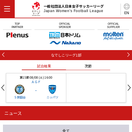
一般社団法人日本女子サッカーリーグ
Japan Women's Football League
EN
TOP
OFFICIAL
OFFICIAL
PARTNER
SPONSOR
SUPPLIER
なでしこリーグ1部
試合結果
次節
第15節 08/08 (土) 16:00
ＡＧＦ
-
Ｓ世田谷
ニッパツ
ニュース
第16節 09/05 (土) 15:00
第16節 09/05 (土) 15:00
試合結果
次節
ニッパツ
石人の星
-
-
全て