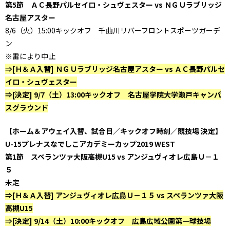
第5節 ＡＣ長野パルセイロ・シュヴェスター vs ＮＧＵラブリッジ
名古屋アスター
8/6（火）15:00キックオフ 千曲川リバーフロントスポーツガーデ
ン
※雷により中止
⇒[Ｈ＆Ａ入替] ＮＧＵラブリッジ名古屋アスター vs ＡＣ長野パルセ
イロ・シュヴェスター
⇒[決定] 9/7（土）13:00キックオフ 名古屋学院大学瀬戸キャンパ
スグラウンド
【ホーム＆アウェイ入替、試合日／キックオフ時刻／競技場 決定】
U-15プレナスなでしこアカデミーカップ2019 WEST
第1節 スペランツァ大阪高槻U15 vs アンジュヴィオレ広島Ｕ－１
５
未定
⇒[Ｈ＆Ａ入替] アンジュヴィオレ広島Ｕ－１５ vs スペランツァ大阪
高槻U15
⇒[決定] 9/14（土）10:00キックオフ 広島広域公園第一球技場