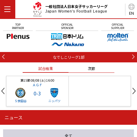
一般社団法人日本女子サッカーリーグ
Japan Women's Football League
EN
TOP
OFFICIAL
OFFICIAL
PARTNER
SPONSOR
SUPPLIER
なでしこリーグ1部
試合結果
次節
第15節 08/08 (土) 16:00
ＡＧＦ
0
-
3
Ｓ世田谷
ニッパツ
ニュース
第16節 09/05 (土) 15:00
第16節 09/05 (土) 15:00
試合結果
次節
ニッパツ
石人の星
-
-
全て